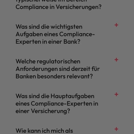
Compliance in Versicherungen?
Compliance Assistant:
Compliance Specialist
Senior Compliance Specialist:
Compliance Manager:
Compliance Director:
Chief Compliance Officer (CCO):
Was sind die wichtigsten
Aufgaben eines Compliance-
Experten in einer Bank?
Welche regulatorischen
Anforderungen sind derzeit für
Banken besonders relevant?
Was sind die Hauptaufgaben
eines Compliance-Experten in
einer Versicherung?
Wie kann ich mich als