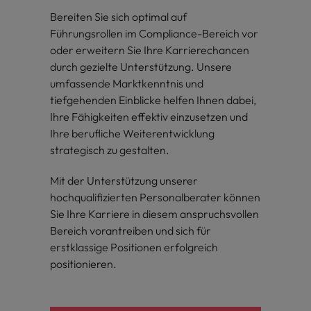
Schulungen.
Bereiten Sie sich optimal auf
Kanada
Vereinigte Staaten
Mehr erfahren
Führungsrollen im Compliance-Bereich vor
oder erweitern Sie Ihre Karrierechancen
Malaysia
Vietnam
durch gezielte Unterstützung. Unsere
umfassende Marktkenntnis und
tiefgehenden Einblicke helfen Ihnen dabei,
Ihre Fähigkeiten effektiv einzusetzen und
Ihre berufliche Weiterentwicklung
strategisch zu gestalten.
Mit der Unterstützung unserer
hochqualifizierten Personalberater können
Sie Ihre Karriere in diesem anspruchsvollen
Bereich vorantreiben und sich für
erstklassige Positionen erfolgreich
positionieren.