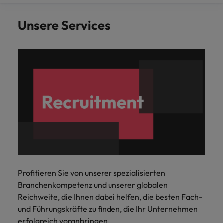
Schulungen.
Kanada
Vereinigte Staaten
Unsere Services
Mehr erfahren
Malaysia
Vietnam
Profitieren Sie von unserer spezialisierten
Branchenkompetenz und unserer globalen
Reichweite, die Ihnen dabei helfen, die besten Fach-
und Führungskräfte zu finden, die Ihr Unternehmen
erfolgreich voranbringen.