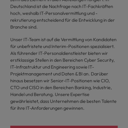
Schulungen.
Deutschland ist die Nachfrage nach IT-Fachkräften
Kanada
Vereinigte Staaten
Mehr erfahren
hoch, weshalb IT-Personalvermittlung und -
rekrutierung entscheidend für die Entwicklung in der
Malaysia
Vietnam
Branche sind.
Unser IT-Team ist auf die Vermittlung von Kandidaten
für unbefristete und Interim-Positionen spezialisiert.
Als führender IT-Personaldienstleister bieten wir
erstklassige Stellen in den Bereichen Cyber Security,
IT-Infrastruktur und Engineering sowie IT-
Projektmanagement und Daten & BI an. Darüber
hinaus besetzen wir Senior-IT-Positionen wie CIO,
CTO und CISO in den Bereichen Banking, Industrie,
Handel und Beratung. Unsere Expertise
gewährleistet, dass Unternehmen die besten Talente
für ihre IT-Anforderungen gewinnen.