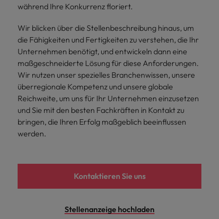
und Kunden.
und Marken.
Presse
Belgien
Neuseeland
&
während Ihre Konkurrenz floriert.
Schulungen
Philippinen
Chile
Niederlande
Wir blicken über die Stellenbeschreibung hinaus, um
Recruiting-Tipps
Portugal
die Fähigkeiten und Fertigkeiten zu verstehen, die Ihr
China
Philippinen
Mehr
Steigender Bedarf an Controllern
Unternehmen benötigt, und entwickeln dann eine
Singapur
erfahren
maßgeschneiderte Lösung für diese Anforderungen.
Deutschland
Portugal
Wir nutzen unser spezielles Branchenwissen, unsere
Südkorea
Recruiting-Tipps
überregionale Kompetenz und unsere globale
Frankreich
Singapur
Die gefragtesten Bewerberprofile
Spanien
Reichweite, um uns für Ihr Unternehmen einzusetzen
im Compliance-Umfeld
Hong Kong
und Sie mit den besten Fachkräften in Kontakt zu
Südkorea
Schweiz
bringen, die Ihren Erfolg maßgeblich beeinflussen
Indien
Spanien
Taiwan
werden.
Starte deine Karriere bei uns
Indonesien
Thailand
Schweiz
Werde Teil unseres globalen Teams aus
kreativen Köpfen, Problemlösern und
Vereinigtes Königreich
Irland
Taiwan
Kontaktieren Sie uns
Vordenkern. Wir bieten flexible
Aufstiegschancen, eine dynamische
Vereinigte Staaten
Italien
Thailand
Unternehmenskultur und nationale,
Stellenanzeige hochladen
Vietnam
wie auch internationale Trainings &
Japan
Vereinigtes Königreich