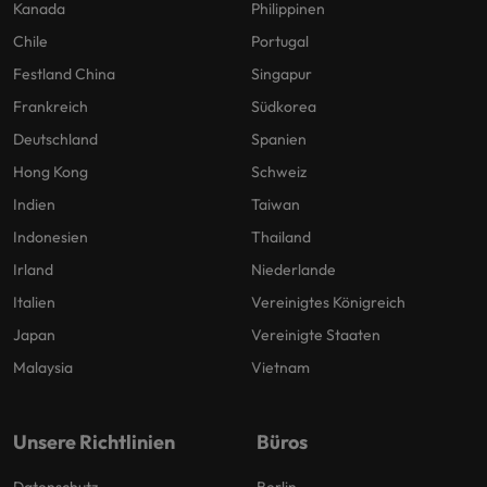
Kanada
Philippinen
Chile
Portugal
Festland China
Singapur
Frankreich
Südkorea
Deutschland
Spanien
Hong Kong
Schweiz
Indien
Taiwan
Indonesien
Thailand
Irland
Niederlande
Italien
Vereinigtes Königreich
Japan
Vereinigte Staaten
Malaysia
Vietnam
Unsere Richtlinien
Büros
Datenschutz
Berlin