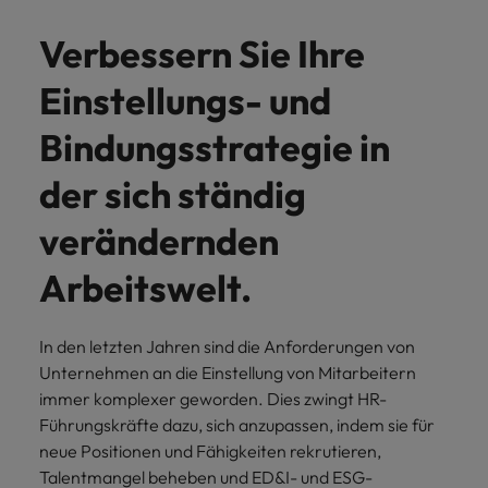
und Kunden.
und Marken.
Presse
Belgien
Neuseeland
&
Schulungen
Verbessern Sie Ihre
Philippinen
Chile
Niederlande
Recruiting-Tipps
Portugal
Einstellungs- und
China
Philippinen
Mehr
Steigender Bedarf an Controllern
Singapur
erfahren
Bindungsstrategie in
Deutschland
Portugal
Südkorea
der sich ständig
Recruiting-Tipps
Frankreich
Singapur
Die gefragtesten Bewerberprofile
Spanien
verändernden
im Compliance-Umfeld
Hong Kong
Südkorea
Schweiz
Arbeitswelt.
Indien
Spanien
Taiwan
Starte deine Karriere bei uns
Indonesien
Thailand
Schweiz
Werde Teil unseres globalen Teams aus
In den letzten Jahren sind die Anforderungen von
kreativen Köpfen, Problemlösern und
Unternehmen an die Einstellung von Mitarbeitern
Vereinigtes Königreich
Irland
Taiwan
Vordenkern. Wir bieten flexible
immer komplexer geworden. Dies zwingt HR-
Aufstiegschancen, eine dynamische
Vereinigte Staaten
Führungskräfte dazu, sich anzupassen, indem sie für
Italien
Thailand
Unternehmenskultur und nationale,
neue Positionen und Fähigkeiten rekrutieren,
Vietnam
wie auch internationale Trainings &
Talentmangel beheben und ED&I- und ESG-
Japan
Vereinigtes Königreich