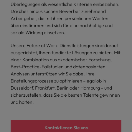
Schulungen.
Überlegungen als wesentliche Kriterien einbeziehen.
Kanada
Vereinigte Staaten
Darüber hinaus suchen Bewerber zunehmend
Mehr erfahren
Arbeitgeber, die mit ihren persönlichen Werten
Malaysia
Vietnam
übereinstimmen und sich für eine nachhaltige und
soziale Wirkung einsetzen.
Unsere Future of Work-Dienstleistungen sind darauf
ausgerichtet, Ihnen fundierte Lösungen zu bieten. Mit
einer Kombination aus akademischer Forschung,
Best-Practice-Fallstudien und datenbasierten
Analysen unterstützen wir Sie dabei, Ihre
Einstellungsprozesse zu optimieren – egal ob in
Düsseldorf, Frankfurt, Berlin oder Hamburg – und
sicherzustellen, dass Sie die besten Talente gewinnen
und halten.
Kontaktieren Sie uns