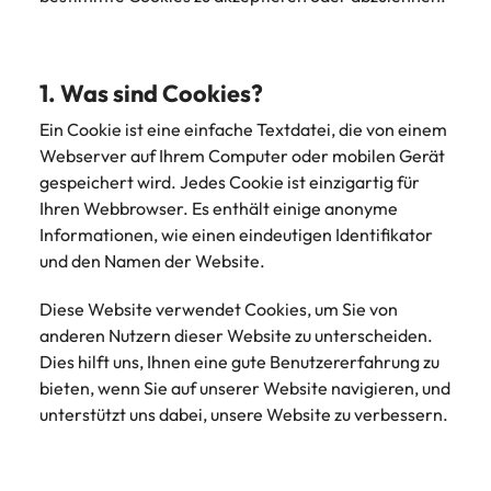
und Kunden.
und Marken.
Presse
Belgien
Neuseeland
&
Schulungen
Philippinen
Chile
Niederlande
Recruiting-Tipps
Portugal
1. Was sind Cookies?
China
Philippinen
Mehr
Steigender Bedarf an Controllern
Singapur
Ein Cookie ist eine einfache Textdatei, die von einem
erfahren
Deutschland
Portugal
Webserver auf Ihrem Computer oder mobilen Gerät
Südkorea
gespeichert wird. Jedes Cookie ist einzigartig für
Recruiting-Tipps
Frankreich
Singapur
Ihren Webbrowser. Es enthält einige anonyme
Die gefragtesten Bewerberprofile
Spanien
Informationen, wie einen eindeutigen Identifikator
im Compliance-Umfeld
Hong Kong
Südkorea
Schweiz
und den Namen der Website.
Indien
Spanien
Taiwan
Starte deine Karriere bei uns
Diese Website verwendet Cookies, um Sie von
anderen Nutzern dieser Website zu unterscheiden.
Indonesien
Thailand
Schweiz
Werde Teil unseres globalen Teams aus
Dies hilft uns, Ihnen eine gute Benutzererfahrung zu
kreativen Köpfen, Problemlösern und
Vereinigtes Königreich
Irland
bieten, wenn Sie auf unserer Website navigieren, und
Taiwan
Vordenkern. Wir bieten flexible
unterstützt uns dabei, unsere Website zu verbessern.
Aufstiegschancen, eine dynamische
Vereinigte Staaten
Italien
Thailand
Unternehmenskultur und nationale,
Vietnam
wie auch internationale Trainings &
Japan
Vereinigtes Königreich