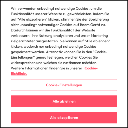
connect1.robertwalters.com
Wir verwenden unbedingt notwendige Cookies, um die
Funktionalität unserer Website zu gewährleisten. Indem Sie
Sitzung
auf “Alle akzeptieren” klicken, stimmen Sie der Speicherung
nicht unbedingt notwendiger Cookies auf Ihrem Gerät zu.
Drittanbieter
Dadurch können wir die Funktionalität der Website
verbessern, Ihre Nutzung analysieren und unser Marketing
zielgerichteter ausgestalten. Sie können auf “Alle ablehnen”
klicken, wodurch nur unbedingt notwendige Cookies
Cookie im Zusammenhang mit
gespeichert werden. Alternativ können Sie in den “Cookie-
Marketing-Automatisierungsdiensten
von Marketo. Zweck ist unklar, so dass
Einstellungen” genau festlegen, welchen Cookies Sie
die Klassifizierung auf der
widersprechen und welchen sie zustimmen möchten.
Hauptgeschäftstätigkeit von Marketo
Weitere Informationen finden Sie in unserer
Cookie-
basiert.
Richtlinie.
Cookie-Einstellungen
__cf_bm
Alle ablehnen
connect1.robertwalters.com
Alle akzeptieren
Einige Sekunden