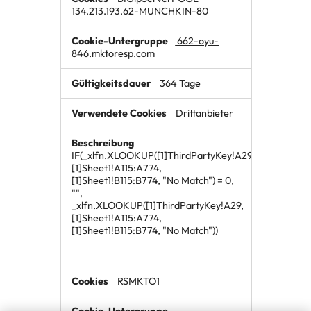
134.213.193.62-MUNCHKIN-80
662-oyu-
846.mktoresp.com
364 Tage
Drittanbieter
IF(_xlfn.XLOOKUP([1]ThirdPartyKey!A29,
[1]Sheet1!A115:A774,
[1]Sheet1!B115:B774, "No Match") = 0,
"",
_xlfn.XLOOKUP([1]ThirdPartyKey!A29,
[1]Sheet1!A115:A774,
[1]Sheet1!B115:B774, "No Match"))
RSMKTO1