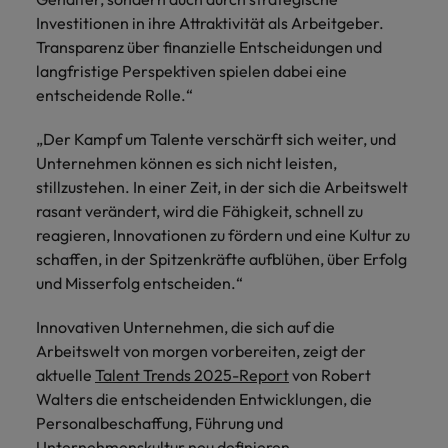
Schulungen.
Investitionen in ihre Attraktivität als Arbeitgeber.
Kanada
Vereinigte Staaten
Mehr erfahren
Transparenz über finanzielle Entscheidungen und
langfristige Perspektiven spielen dabei eine
Malaysia
Vietnam
entscheidende Rolle.“
„Der Kampf um Talente verschärft sich weiter, und
Unternehmen können es sich nicht leisten,
stillzustehen. In einer Zeit, in der sich die Arbeitswelt
rasant verändert, wird die Fähigkeit, schnell zu
reagieren, Innovationen zu fördern und eine Kultur zu
schaffen, in der Spitzenkräfte aufblühen, über Erfolg
und Misserfolg entscheiden.“
Innovativen Unternehmen, die sich auf die
Arbeitswelt von morgen vorbereiten, zeigt der
aktuelle
Talent Trends 2025-Report
von Robert
Walters die entscheidenden Entwicklungen, die
Personalbeschaffung, Führung und
Unternehmenskultur neu definieren.