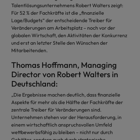
und Kunden.
und Marken.
Presse
Belgien
Neuseeland
&
Talentlösungsunternehmens Robert Walters zeigt:
Schulungen
Philippinen
Für 52 % der Fachkräfte ist die „finanzielle
Chile
Niederlande
Lage/Budgets“ der entscheidende Treiber für
Recruiting-Tipps
Portugal
Veränderungen am Arbeitsplatz – noch vor der
China
Philippinen
Mehr
Steigender Bedarf an Controllern
globalen Wirtschaft, den Aktivitäten der Konkurrenz
Singapur
erfahren
und erst an letzter Stelle den Wünschen der
Deutschland
Portugal
Südkorea
Mitarbeitenden.
Recruiting-Tipps
Frankreich
Singapur
Die gefragtesten Bewerberprofile
Spanien
Thomas Hoffmann, Managing
im Compliance-Umfeld
Hong Kong
Südkorea
Director von Robert Walters in
Schweiz
Deutschland:
Indien
Spanien
Taiwan
Starte deine Karriere bei uns
„Die Ergebnisse machen deutlich, dass finanzielle
Indonesien
Thailand
Schweiz
Werde Teil unseres globalen Teams aus
Aspekte für mehr als die Hälfte der Fachkräfte der
kreativen Köpfen, Problemlösern und
Vereinigtes Königreich
zentrale Treiber für Veränderungen sind.
Irland
Taiwan
Vordenkern. Wir bieten flexible
Unternehmen stehen vor der Herausforderung, in
Aufstiegschancen, eine dynamische
Vereinigte Staaten
Italien
Thailand
einem wirtschaftlich anspruchsvollen Umfeld
Unternehmenskultur und nationale,
wettbewerbsfähig zu bleiben – nicht nur durch
Vietnam
wie auch internationale Trainings &
Japan
Vereinigtes Königreich
Gehälter, sondern auch durch strategische