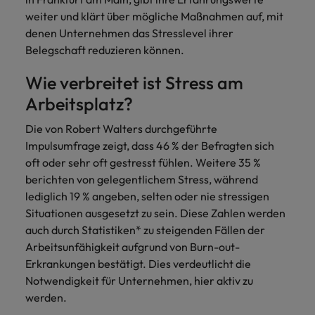
und Kunden.
und Marken.
Presse
Belgien
Neuseeland
&
weiter und klärt über mögliche Maßnahmen auf, mit
Schulungen
Philippinen
denen Unternehmen das Stresslevel ihrer
Chile
Niederlande
Belegschaft reduzieren können.
Recruiting-Tipps
Portugal
China
Philippinen
Mehr
Steigender Bedarf an Controllern
Wie verbreitet ist Stress am
Singapur
erfahren
Deutschland
Portugal
Arbeitsplatz?
Südkorea
Recruiting-Tipps
Frankreich
Singapur
Die von Robert Walters durchgeführte
Die gefragtesten Bewerberprofile
Spanien
Impulsumfrage zeigt, dass 46 % der Befragten sich
im Compliance-Umfeld
Hong Kong
Südkorea
oft oder sehr oft gestresst fühlen. Weitere 35 %
Schweiz
berichten von gelegentlichem Stress, während
Indien
Spanien
Taiwan
Starte deine Karriere bei uns
lediglich 19 % angeben, selten oder nie stressigen
Situationen ausgesetzt zu sein. Diese Zahlen werden
Indonesien
Thailand
Schweiz
Werde Teil unseres globalen Teams aus
auch durch Statistiken* zu steigenden Fällen der
kreativen Köpfen, Problemlösern und
Vereinigtes Königreich
Arbeitsunfähigkeit aufgrund von Burn-out-
Irland
Taiwan
Vordenkern. Wir bieten flexible
Erkrankungen bestätigt. Dies verdeutlicht die
Aufstiegschancen, eine dynamische
Vereinigte Staaten
Italien
Thailand
Notwendigkeit für Unternehmen, hier aktiv zu
Unternehmenskultur und nationale,
werden.
Vietnam
wie auch internationale Trainings &
Japan
Vereinigtes Königreich