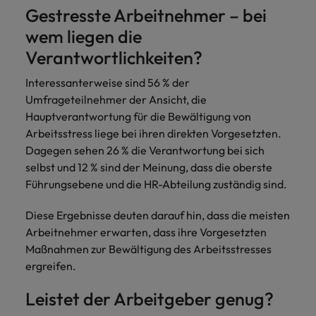
Schulungen.
Gestresste Arbeitnehmer – bei
Kanada
Vereinigte Staaten
Mehr erfahren
wem liegen die
Verantwortlichkeiten?
Malaysia
Vietnam
Interessanterweise sind 56 % der
Umfrageteilnehmer der Ansicht, die
Hauptverantwortung für die Bewältigung von
Arbeitsstress liege bei ihren direkten Vorgesetzten.
Dagegen sehen 26 % die Verantwortung bei sich
selbst und 12 % sind der Meinung, dass die oberste
Führungsebene und die HR-Abteilung zuständig sind.
Diese Ergebnisse deuten darauf hin, dass die meisten
Arbeitnehmer erwarten, dass ihre Vorgesetzten
Maßnahmen zur Bewältigung des Arbeitsstresses
ergreifen.
Leistet der Arbeitgeber genug?