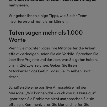
und Kunden.
und Marken.
Presse
Belgien
Neuseeland
&
motivieren.
Schulungen
Philippinen
Chile
Niederlande
Wir geben Ihnen einige Tipps, wie Sie Ihr Team
Recruiting-Tipps
Portugal
inspirieren und motivieren können.
China
Philippinen
Mehr
Steigender Bedarf an Controllern
Singapur
erfahren
Taten sagen mehr als 1.000
Deutschland
Portugal
Südkorea
Worte
Recruiting-Tipps
Frankreich
Singapur
Die gefragtesten Bewerberprofile
Spanien
Wenn Sie möchten, dass Ihre Mitarbeiter die Arbeit
im Compliance-Umfeld
Hong Kong
effektiv erledigen, seien Sie ein Vorbild. Sprechen Sie
Südkorea
Schweiz
über Ihre Projekte und darüber, was Sie getan haben,
Indien
Spanien
Taiwan
um Ihr Ziel zu erreichen. Geben Sie Ihren
Starte deine Karriere bei uns
Mitarbeitern das Gefühl, dass Sie im selben Boot
Indonesien
Thailand
Schweiz
Werde Teil unseres globalen Teams aus
sitzen.
kreativen Köpfen, Problemlösern und
Vereinigtes Königreich
Irland
Taiwan
Vordenkern. Wir bieten flexible
Schaffen Sie eine positive Atmosphäre mit der
Aufstiegschancen, eine dynamische
Message: „Wir können das – auch von zu Hause aus“.
Vereinigte Staaten
Italien
Thailand
Unternehmenskultur und nationale,
Ignorieren Sie Probleme nicht und sprechen Sie sie
Vietnam
wie auch internationale Trainings &
offen an. Kommunizieren Sie klar und helfen Sie
Japan
Vereinigtes Königreich