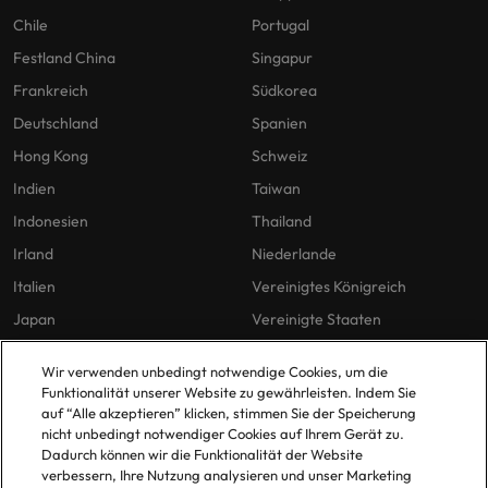
Chile
Portugal
Festland China
Singapur
Frankreich
Südkorea
Deutschland
Spanien
Hong Kong
Schweiz
Indien
Taiwan
Indonesien
Thailand
Irland
Niederlande
Italien
Vereinigtes Königreich
Japan
Vereinigte Staaten
Malaysia
Vietnam
Wir verwenden unbedingt notwendige Cookies, um die
Funktionalität unserer Website zu gewährleisten. Indem Sie
auf “Alle akzeptieren” klicken, stimmen Sie der Speicherung
Unsere Richtlinien
Büros
nicht unbedingt notwendiger Cookies auf Ihrem Gerät zu.
Dadurch können wir die Funktionalität der Website
Datenschutz
Berlin
verbessern, Ihre Nutzung analysieren und unser Marketing