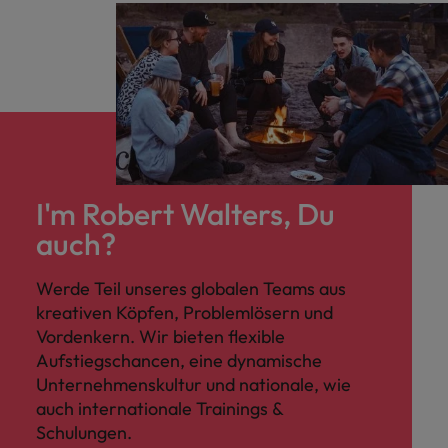
I'm Robert Walters, Du
auch?
Werde Teil unseres globalen Teams aus
kreativen Köpfen, Problemlösern und
Vordenkern. Wir bieten flexible
Aufstiegschancen, eine dynamische
Unternehmenskultur und nationale, wie
auch internationale Trainings &
Schulungen.