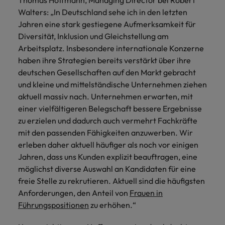
Thomas Hoffmann, Managing Director bei Robert
Schulungen.
Walters: „In Deutschland sehe ich in den letzten
Kanada
Vereinigte Staaten
Mehr erfahren
Jahren eine stark gestiegene Aufmerksamkeit für
Diversität, Inklusion und Gleichstellung am
Malaysia
Vietnam
Arbeitsplatz. Insbesondere internationale Konzerne
haben ihre Strategien bereits verstärkt über ihre
deutschen Gesellschaften auf den Markt gebracht
und kleine und mittelständische Unternehmen ziehen
aktuell massiv nach. Unternehmen erwarten, mit
einer vielfältigeren Belegschaft bessere Ergebnisse
zu erzielen und dadurch auch vermehrt Fachkräfte
mit den passenden Fähigkeiten anzuwerben. Wir
erleben daher aktuell häufiger als noch vor einigen
Jahren, dass uns Kunden explizit beauftragen, eine
möglichst diverse Auswahl an Kandidaten für eine
freie Stelle zu rekrutieren. Aktuell sind die häufigsten
Anforderungen, den Anteil von
Frauen in
Führungspositionen
zu erhöhen.“