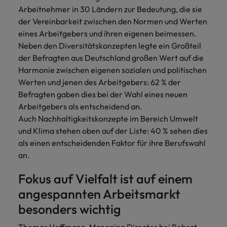
und Kunden.
und Marken.
Presse
Belgien
Neuseeland
&
Arbeitnehmer in 30 Ländern zur Bedeutung, die sie
Schulungen
Philippinen
der Vereinbarkeit zwischen den Normen und Werten
Chile
Niederlande
eines Arbeitgebers und ihren eigenen beimessen.
Recruiting-Tipps
Portugal
Neben den Diversitätskonzepten legte ein Großteil
China
Philippinen
Mehr
Steigender Bedarf an Controllern
der Befragten aus Deutschland großen Wert auf die
Singapur
erfahren
Harmonie zwischen eigenen sozialen und politischen
Deutschland
Portugal
Südkorea
Werten und jenen des Arbeitgebers: 62 % der
Recruiting-Tipps
Frankreich
Singapur
Befragten gaben dies bei der Wahl eines neuen
Die gefragtesten Bewerberprofile
Spanien
Arbeitgebers als entscheidend an.
im Compliance-Umfeld
Hong Kong
Südkorea
Schweiz
Auch Nachhaltigkeitskonzepte im Bereich Umwelt
und Klima stehen oben auf der Liste: 40 % sehen dies
Indien
Spanien
Taiwan
Starte deine Karriere bei uns
als einen entscheidenden Faktor für ihre Berufswahl
an.
Indonesien
Thailand
Schweiz
Werde Teil unseres globalen Teams aus
kreativen Köpfen, Problemlösern und
Fokus auf Vielfalt ist auf einem
Vereinigtes Königreich
Irland
Taiwan
Vordenkern. Wir bieten flexible
angespannten Arbeitsmarkt
Aufstiegschancen, eine dynamische
Vereinigte Staaten
Italien
Thailand
besonders wichtig
Unternehmenskultur und nationale,
Vietnam
wie auch internationale Trainings &
Japan
Vereinigtes Königreich