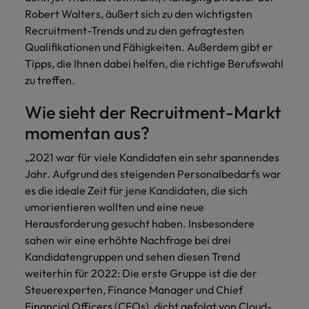
und Kunden.
und Marken.
Presse
Belgien
Neuseeland
&
Robert Walters, äußert sich zu den wichtigsten
Schulungen
Philippinen
Recruitment-Trends und zu den gefragtesten
Chile
Niederlande
Qualifikationen und Fähigkeiten. Außerdem gibt er
Recruiting-Tipps
Portugal
Tipps, die Ihnen dabei helfen, die richtige Berufswahl
China
Philippinen
Mehr
Steigender Bedarf an Controllern
zu treffen.
Singapur
erfahren
Deutschland
Portugal
Südkorea
Wie sieht der Recruitment-Markt
Recruiting-Tipps
Frankreich
Singapur
momentan aus?
Die gefragtesten Bewerberprofile
Spanien
im Compliance-Umfeld
Hong Kong
Südkorea
„2021 war für viele Kandidaten ein sehr spannendes
Schweiz
Jahr. Aufgrund des steigenden Personalbedarfs war
Indien
Spanien
Taiwan
Starte deine Karriere bei uns
es die ideale Zeit für jene Kandidaten, die sich
umorientieren wollten und eine neue
Indonesien
Thailand
Schweiz
Werde Teil unseres globalen Teams aus
Herausforderung gesucht haben. Insbesondere
kreativen Köpfen, Problemlösern und
sahen wir eine erhöhte Nachfrage bei drei
Vereinigtes Königreich
Irland
Taiwan
Vordenkern. Wir bieten flexible
Kandidatengruppen und sehen diesen Trend
Aufstiegschancen, eine dynamische
Vereinigte Staaten
weiterhin für 2022: Die erste Gruppe ist die der
Italien
Thailand
Unternehmenskultur und nationale,
Steuerexperten, Finance Manager und Chief
Vietnam
wie auch internationale Trainings &
Japan
Vereinigtes Königreich
Financial Officers (CFOs), dicht gefolgt von Cloud-