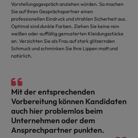
Schulungen.
Vorstellungsgespräch anziehen würden. So machen
Kanada
Vereinigte Staaten
Sie auf Ihren Gesprächspartner einen
Mehr erfahren
professionellen Eindruck und strahlen Sicherheit aus.
Malaysia
Vietnam
Optimal sind dunkle Farben. Ziehen Sie keine rein
weißen oder auffällig gemusterten Kleidungsstücke
an. Verzichten Sie als Frau auf stark glitzernden
Schmuck und schminken Sie Ihre Lippen matt und
natürlich.
Mit der entsprechenden
Vorbereitung können Kandidaten
auch hier problemlos beim
Unternehmen oder dem
Ansprechpartner punkten.