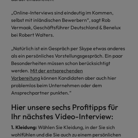
und Kunden.
und Marken.
Presse
Belgien
Neuseeland
&
Schulungen
Philippinen
„Online-Interviews sind eindeutig im Kommen,
Chile
Niederlande
selbst mit inländischen Bewerbern“, sagt Rob
Recruiting-Tipps
Portugal
Vermaak, Geschäftsführer Deutschland & Benelux
China
Philippinen
Mehr
Steigender Bedarf an Controllern
bei Robert Walters.
Singapur
erfahren
Deutschland
Portugal
Südkorea
„Natürlich ist ein Gespräch per Skype etwas anderes
Recruiting-Tipps
als ein persönliches Vorstellungsgespräch. Ein paar
Frankreich
Singapur
Die gefragtesten Bewerberprofile
Spanien
Besonderheiten müssen schon berücksichtigt
im Compliance-Umfeld
Hong Kong
Südkorea
werden.
Mit der entsprechenden
Schweiz
Vorbereitung
können Kandidaten aber auch hier
Indien
Spanien
Taiwan
Starte deine Karriere bei uns
problemlos beim Unternehmen oder dem
Ansprechpartner punkten.“
Indonesien
Thailand
Schweiz
Werde Teil unseres globalen Teams aus
kreativen Köpfen, Problemlösern und
Hier unsere sechs Profitipps für
Vereinigtes Königreich
Irland
Taiwan
Vordenkern. Wir bieten flexible
Ihr nächstes Video-Interview:
Aufstiegschancen, eine dynamische
Vereinigte Staaten
Italien
Thailand
Unternehmenskultur und nationale,
1. Kleidung:
Wählen Sie Kleidung, in der Sie sich
Vietnam
wie auch internationale Trainings &
wohlfühlen und die Sie auch zu einem persönlichen
Japan
Vereinigtes Königreich