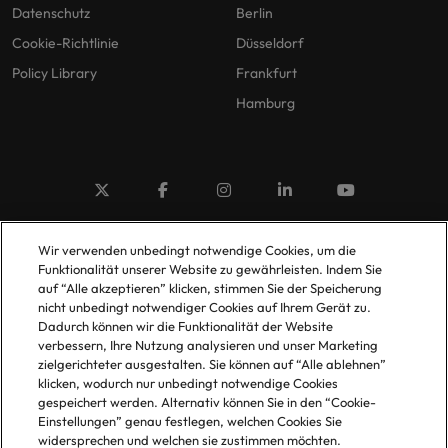
Datenschutz
Berlin
Cookie-Richtlinie
Düsseldorf
Policy Library
Frankfurt
Hamburg
© 2025 Robert Walters Plc. All Rights Reserved.
Wir verwenden unbedingt notwendige Cookies, um die
Funktionalität unserer Website zu gewährleisten. Indem Sie
auf “Alle akzeptieren” klicken, stimmen Sie der Speicherung
nicht unbedingt notwendiger Cookies auf Ihrem Gerät zu.
Dadurch können wir die Funktionalität der Website
verbessern, Ihre Nutzung analysieren und unser Marketing
zielgerichteter ausgestalten. Sie können auf “Alle ablehnen”
klicken, wodurch nur unbedingt notwendige Cookies
gespeichert werden. Alternativ können Sie in den “Cookie-
Einstellungen” genau festlegen, welchen Cookies Sie
widersprechen und welchen sie zustimmen möchten.