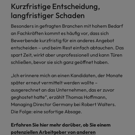
und Kunden.
und Marken.
Presse
Belgien
Neuseeland
&
Kurzfristige Entscheidung,
Schulungen
Philippinen
langfristiger Schaden
Chile
Niederlande
Recruiting-Tipps
Portugal
Besonders in gefragten Branchen mit hohem Bedarf
China
Philippinen
Mehr
Steigender Bedarf an Controllern
an Fachkräften kommt es häufig vor, dass sich
Singapur
erfahren
Bewerbende kurzfristig für ein anderes Angebot
Deutschland
Portugal
Südkorea
entscheiden – und beim Rest einfach abtauchen. Das
Recruiting-Tipps
Frankreich
spart Zeit, wirkt aber unprofessionell und kann Türen
Singapur
Die gefragtesten Bewerberprofile
Spanien
schließen, bevor sie sich ganz geöffnet haben.
im Compliance-Umfeld
Hong Kong
Südkorea
Schweiz
„Ich erinnere mich an einen Kandidaten, der Monate
Indien
Spanien
Taiwan
später erneut vermittelt werden wollte –
Starte deine Karriere bei uns
ausgerechnet an das Unternehmen, das er zuvor
Indonesien
Thailand
Schweiz
Werde Teil unseres globalen Teams aus
geghostet hatte“, erzählt Thomas Hoffmann,
kreativen Köpfen, Problemlösern und
Managing Director Germany bei Robert Walters.
Vereinigtes Königreich
Irland
Taiwan
Vordenkern. Wir bieten flexible
Die Folge: eine sofortige Absage.
Aufstiegschancen, eine dynamische
Vereinigte Staaten
Italien
Thailand
Unternehmenskultur und nationale,
Erfahren Sie hier mehr darüber, ob Sie einem
Vietnam
wie auch internationale Trainings &
potenziellen Arbeitgeber von anderen
Japan
Vereinigtes Königreich