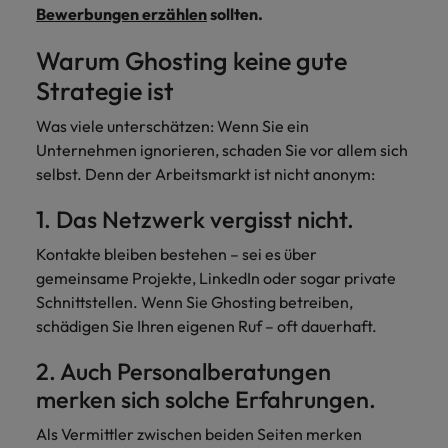
Schulungen.
Bewerbungen erzählen
sollten.
Kanada
Vereinigte Staaten
Mehr erfahren
Warum Ghosting keine gute
Malaysia
Vietnam
Strategie ist
Was viele unterschätzen: Wenn Sie ein
Unternehmen ignorieren, schaden Sie vor allem sich
selbst. Denn der Arbeitsmarkt ist nicht anonym:
1. Das Netzwerk vergisst nicht.
Kontakte bleiben bestehen – sei es über
gemeinsame Projekte, LinkedIn oder sogar private
Schnittstellen. Wenn Sie Ghosting betreiben,
schädigen Sie Ihren eigenen Ruf – oft dauerhaft.
2. Auch Personalberatungen
merken sich solche Erfahrungen.
Als Vermittler zwischen beiden Seiten merken