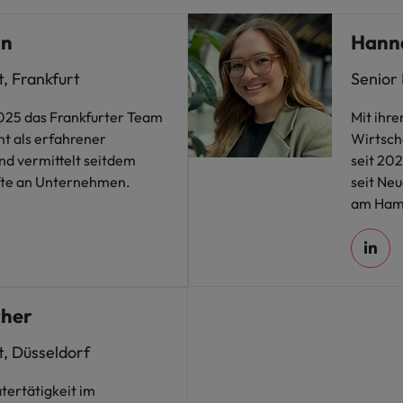
nn
Hann
, Frankfurt
Senior
2025 das Frankfurter Team
Mit ihr
t als erfahrener
Wirtsch
nd vermittelt seitdem
seit 20
äfte an Unternehmen.
seit Ne
am Hamb
cher
, Düsseldorf
tertätigkeit im