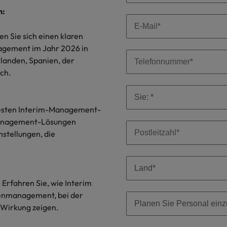
Niederlande
n:
Philippinen
en Sie sich einen klaren
Portugal
nagement im Jahr 2026 in
rlanden, Spanien, der
Singapur
ich.
ern
ers
Südkorea
testen Interim-Management-
Spanien
-Management-Lösungen
Schweiz
stellungen, die
Taiwan
file im Compliance-Umfeld
Thailand
- Erfahren Sie, wie Interim
enmanagement, bei der
Vereinigtes Königreich
 Wirkung zeigen.
Vereinigte Staaten