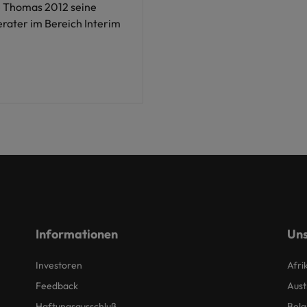
 Thomas 2012 seine
erater im Bereich Interim
Informationen
Uns
Investoren
Afri
Feedback
Aust
Haftungsausschluß
Belg