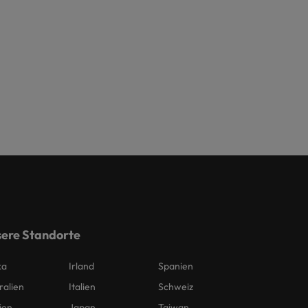
ere Standorte
ka
Irland
Spanien
ralien
Italien
Schweiz
ien
Japan
Taiwan