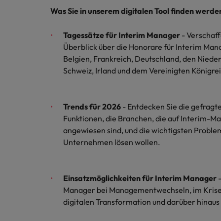
Chile
Was Sie in unserem digitalen Tool finden werde
China
Tagessätze für Interim Manager
- Verschaff
Deutschland
Überblick über die Honorare für Interim Ma
Belgien, Frankreich, Deutschland, den Niede
Recruiting-Tipps
Frankreich
Karriere-Tipps
Schweiz, Irland und dem Vereinigten Königre
Steigender Bedarf an Controll
Die Rolle des Marketing Manag
Hong Kong
Starte deine Karriere bei uns
Trends für 2026
- Entdecken Sie die gefrag
Indien
Werde Teil unseres globalen Teams aus
Funktionen, die Branchen, die auf Interim
kreativen Köpfen, Problemlösern und
Indonesien
angewiesen sind, und die wichtigsten Problem
Vordenkern. Wir bieten flexible
Unternehmen lösen wollen.
Aufstiegschancen, eine dynamische
Irland
Recruiting-Tipps
Unternehmenskultur und nationale,
Die gefragtesten Bewerberpro
wie auch internationale Trainings &
Italien
Einsatzmöglichkeiten für Interim Manager
Schulungen.
Manager bei Managementwechseln, im Kris
Japan
Mehr erfahren
digitalen Transformation und darüber hinaus
Kanada