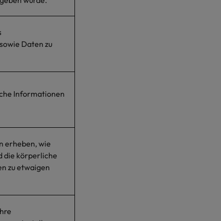
egeben wurde.
s
sowie Daten zu
iche Informationen
n erheben, wie
die körperliche
en zu etwaigen
Ihre