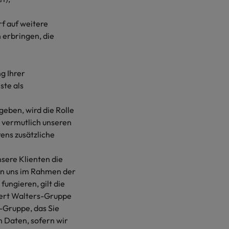
rf auf weitere
 erbringen, die
g Ihrer
te als
eben, wird die Rolle
 vermutlich unseren
ens zusätzliche
nsere Klienten die
on uns im Rahmen der
ungieren, gilt die
ert Walters-Gruppe
s-Gruppe, das Sie
 Daten, sofern wir