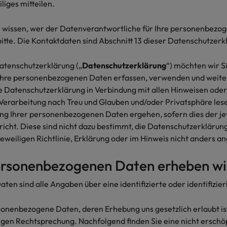
liges mitteilen.
Vietnam
r wissen, wer der Datenverantwortliche für Ihre personenbezog
bitte. Die Kontaktdaten sind Abschnitt 13 dieser Datenschutzer
Datenschutzerklärung („
Datenschutzerklärung
“) möchten wir S
 Ihre personenbezogenen Daten erfassen, verwenden und weiter
se Datenschutzerklärung in Verbindung mit allen Hinweisen ode
Verarbeitung nach Treu und Glauben und/oder Privatsphäre lese
ung Ihrer personenbezogenen Daten ergehen, sofern dies der je
icht. Diese sind nicht dazu bestimmt, die Datenschutzerklärung
 jeweiligen Richtlinie, Erklärung oder im Hinweis nicht anders 
ersonenbezogenen Daten erheben wi
en sind alle Angaben über eine identifizierte oder identifizie
onenbezogene Daten, deren Erhebung uns gesetzlich erlaubt ist
igen Rechtsprechung. Nachfolgend finden Sie eine nicht erschö