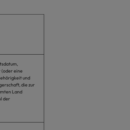
tsdatum,
 (oder eine
ehörigkeit und
erschaft, die zur
immten Land
l der