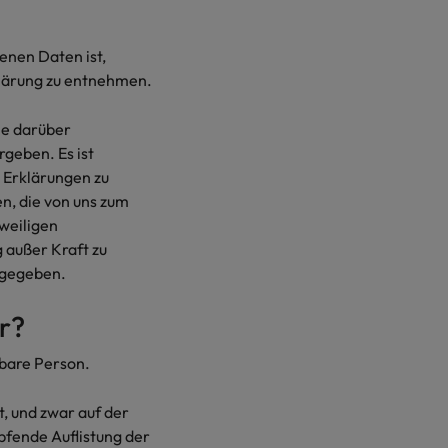
enen Daten ist,
klärung zu entnehmen.
ie darüber
geben. Es ist
r Erklärungen zu
n, die von uns zum
weiligen
 außer Kraft zu
angegeben.
r?
rbare Person.
, und zwar auf der
pfende Auflistung der