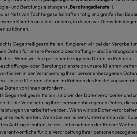
Niederlande
gie- und Beratungsleistungen („
Beratungsdienste
“).
bales Netz von Tochtergesellschaften tätig und greifen bei Beda
Philippinen
nseren Klienten in allen Ländern, in denen wir Dienstleistungen
Portugal
en zu können.
Singapur
ichts Gegenteiliges mitteilen, fungieren wir bei der Verarbeitun
ern
ers
n Daten für unsere Personalbeschaffungs- und Beratungsdiens
Südkorea
licher. Wenn wir Ihre personenbezogenen Daten im Rahmen
schaffungs- oder Beratungsdienste an unsere Klienten weiterg
Spanien
ortlichen in der Verarbeitung Ihrer personenbezogenen Daten
n. Unsere Klienten können im Rahmen des Einstellungsverfahr
Schweiz
 Daten von Ihnen anfordern.
Taiwan
ts Gegenteiliges mitteilen, sind wir der Datenverarbeiter und u
file im Compliance-Umfeld
n für die Verarbeitung Ihrer personenbezogenen Daten, die v
Thailand
leistungen verarbeitet werden. Wenn wir als Datenverarbeiter f
g unseres Klienten. Wenn Sie von einem Unternehmen der Rob
Vereinigtes Königreich
teten Auftrag erhalten, ist das Unternehmen der Robert Walter
nverantwortliche für die Verarbeitung Ihrer personenbezogenen
Vereinigte Staaten