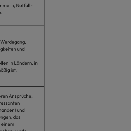
ummern, Notfall-
n.
er Werdegang,
igkeiten und
len in Ländern, in
ßig ist.
deren Ansprüche,
eressanten
rhanden) und
ungen, das
h einem