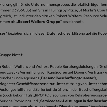
lärung gilt für die Unternehmensgruppe, die letztlich Eigentu
fen Sie sich mit der Robert-
Veröffentlichungen an und nehm
ie die Geschichten und
Hong Kong
Ne
 Niederlassungen in Düsseldorf, Frankfurt, Hamburg, Berlin und 
-Gehaltsstudie einen
Kontakt mit uns auf.
mer 03956083) mit Sitz in 11 Slingsby Place, St Martin's Cou
ngen unserer Kandidaten und
Interim
nden Überblick über aktuelle
Indien
Ni
greich, ist und unter den Marken Robert Walters, Resource Sol
- und Arbeitsmarkttrends in Ihrer
ammen als „
Robert Walters-Gruppe
“ bezeichnet).
Indonesien
Ph
.
ser
“ beziehen sich in dieser Datenschutzerklärung auf die Rob
Contingent workforce soluti
Frankfurt
Hamburg
ruppe bietet:
ISO in der heutigen Geschäftswelt
Personalentwicklung
 Robert Walters und Walters People Beratungsleistungen für d
ng zwecks Vermittlung von Kandidaten auf Dauer-, Vertrags- u
Mexiko
Branchen und Regionen („
Personalbeschaffungsdienste
“);
agerter Geschäftsprozesse zur Unterstützung von Unternehm
Naher Osten
estangestellten und Zeitarbeitskräften, in der Beschaffungske
n (auch bekannt als „
RPO
“ (Outsourcing von Rekrutierungsproz
Neuseeland
Service Providing) und „
Servicedesk-Leistungen in der Bescha
– Das sollten Sie mitbringen
rung zusammen als „
ausgelagerte Dienstleistungen
“ bezeichne