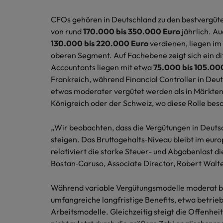
CFOs gehören in Deutschland zu den bestvergüte
von rund
170.000 bis 350.000 Euro
jährlich. Au
130.000 bis 220.000 Euro
verdienen, liegen im
oberen Segment. Auf Fachebene zeigt sich ein dif
Accountants liegen mit etwa
75.000 bis 105.00
Frankreich, während Financial Controller in Deu
etwas moderater vergütet werden als in Märkten
Königreich oder der Schweiz, wo diese Rolle beso
„Wir beobachten, dass die Vergütungen in Deuts
steigen. Das Bruttogehalts‑Niveau bleibt im europ
relativiert die starke Steuer- und Abgabenlast di
Bostan‑Caruso, Associate Director, Robert Walte
Während variable Vergütungsmodelle moderat bl
umfangreiche langfristige Benefits, etwa betrieb
Arbeitsmodelle. Gleichzeitig steigt die Offenhei