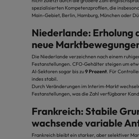
nicht zuletzt durch die größere Zahl englischspr
spezialisierten Kompetenzprofilen, die insbeso
Main-Gebiet, Berlin, Hamburg, München oder Dü
Niederlande: Erholung 
neue Marktbewegunge
Die Niederlande verzeichnen nach einem ruhiger
Festanstellungen. CFO‑Gehälter steigen um et
AI‑Sektoren sogar bis zu
9 Prozent
. Für Controll
indes stabil.
Durch Veränderungen im Interim‑Markt wechseln
Festanstellungen, was die Zahl verfügbarer Kan
Frankreich: Stabile Gru
wachsende variable Ant
Frankreich bleibt ein starker, aber selektiver M