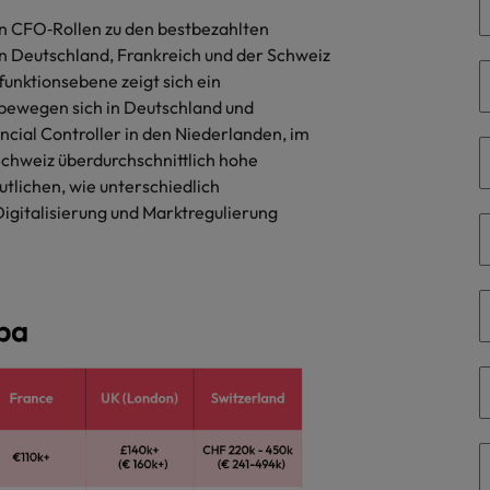
Niederlande
n CFO‑Rollen zu den bestbezahlten
Philippinen
in Deutschland, Frankreich und der Schweiz
funktionsebene zeigt sich ein
Portugal
s bewegen sich in Deutschland und
cial Controller in den Niederlanden, im
Singapur
ern
Schweiz überdurchschnittlich hohe
ers
tlichen, wie unterschiedlich
Südkorea
gitalisierung und Marktregulierung
Spanien
Schweiz
Taiwan
file im Compliance-Umfeld
Thailand
Vereinigtes Königreich
Vereinigte Staaten