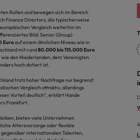
ten Rollen und bewegen sich im Bereich
ch Finance Directors, die typischerweise
 europäischen Vergleich weiterhin im
T
ferenziertes Bild: Senior (Group)
0 Euro
auf einem ähnlichen Niveau wie in
tschland mit rund
80.000 bis 115.000 Euro
 wie den Niederlanden, dem Vereinigten
nders hoch dotiert ist.
chland trotz hoher Nachfrage nur begrenzt
i
äischen Vergleich attraktiv, allerdings
esen Vorteil deutlich“, erklärt Hande
D
rs Frankfurt.
V
eiben, bieten viele Unternehmen
A
liche Altersvorsorge oder flexible
t gegenüber internationalen Talenten,
L