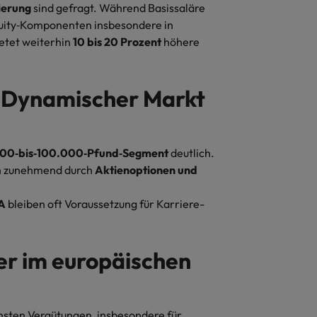
ierung
sind gefragt. Während Basissaläre
Equity‑Komponenten insbesondere in
etet weiterhin
10 bis 20 Prozent
höhere
: Dynamischer Markt
00‑bis‑100.000‑Pfund‑Segment
deutlich.
ch zunehmend durch
Aktienoptionen und
A
bleiben oft Voraussetzung für Karriere-
er im europäischen
hsten Vergütungen, insbesondere für