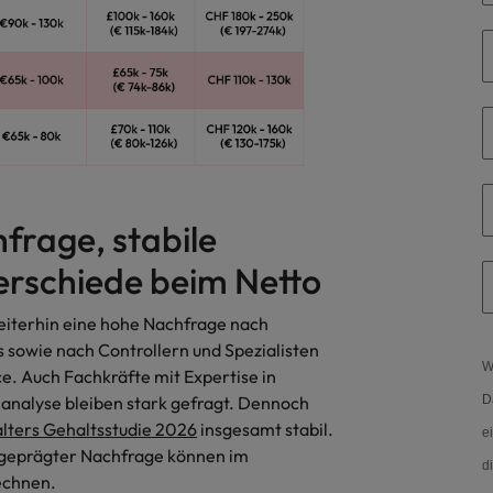
Vietnam
frage, stabile
erschiede beim Netto
eiterhin eine hohe Nachfrage nach
 sowie nach Controllern und Spezialisten
W
e. Auch Fachkräfte mit Expertise in
analyse bleiben stark gefragt. Dennoch
D
lters Gehaltsstudie 2026
insgesamt stabil.
e
usgeprägter Nachfrage können im
d
echnen.