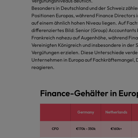
Vergütungsniveaus deutlich.
Chile
Besonders in Deutschland und der Schweiz zähle
China
Positionen Europas, während Finance Directors 
auf einem ähnlich hohen Niveau liegen. Auf Fach
Deutschland
differenziertes Bild: Senior (Group) Accountant
Recruiting-Tipps
Frankreich nahezu auf Augenhöhe, während Finan
Frankreich
Karriere-Tipps
Steigender Bedarf an Controll
Vereinigten Königreich und insbesondere in der 
Die Rolle des Marketing Manag
Vergütungen erzielen. Diese Unterschiede verdeu
Hong Kong
Starte deine Karriere bei uns
Unternehmen in Europa auf Fachkräftemangel, Di
reagieren.
Indien
Werde Teil unseres globalen Teams aus
kreativen Köpfen, Problemlösern und
Indonesien
Vordenkern. Wir bieten flexible
Aufstiegschancen, eine dynamische
Irland
Recruiting-Tipps
Unternehmenskultur und nationale,
Die gefragtesten Bewerberpro
wie auch internationale Trainings &
Italien
Schulungen.
Japan
Mehr erfahren
Kanada