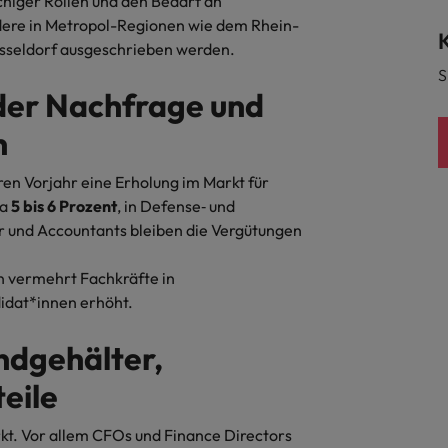
achiger Rollen und den Bedarf an
ndere in Metropol-Regionen wie dem Rhein-
sseldorf ausgeschrieben werden.
S
der Nachfrage und
n
en Vorjahr eine Erholung im Markt für
wa
5 bis 6 Prozent
, in Defense‑ und
er und Accountants bleiben die Vergütungen
 vermehrt Fachkräfte in
didat*innen erhöht.
ndgehälter,
eile
arkt. Vor allem CFOs und Finance Directors