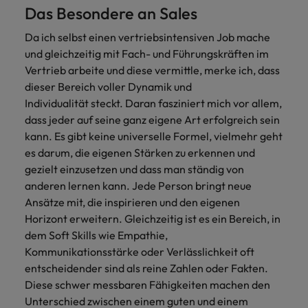
Schulungen.
Das Besondere an Sales
Kanada
Vereinigte Staaten
Mehr erfahren
Da ich selbst einen vertriebsintensiven Job mache
Malaysia
und gleichzeitig mit Fach- und Führungskräften im
Vietnam
Vertrieb arbeite und diese vermittle, merke ich, dass
dieser Bereich voller Dynamik und
Individualität steckt. Daran fasziniert mich vor allem,
dass jeder auf seine ganz eigene Art erfolgreich sein
kann. Es gibt keine universelle Formel, vielmehr geht
es darum, die eigenen Stärken zu erkennen und
gezielt einzusetzen und dass man ständig von
anderen lernen kann. Jede Person bringt neue
Ansätze mit, die inspirieren und den eigenen
Horizont erweitern. Gleichzeitig ist es ein Bereich, in
dem Soft Skills wie Empathie,
Kommunikationsstärke oder Verlässlichkeit oft
entscheidender sind als reine Zahlen oder Fakten.
Diese schwer messbaren Fähigkeiten machen den
Unterschied zwischen einem guten und einem