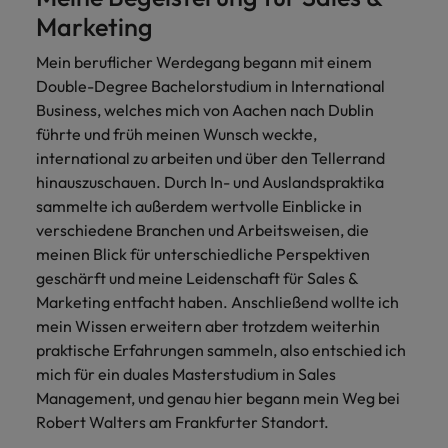
und Kunden.
und Marken.
Presse
Belgien
Neuseeland
&
Marketing
Schulungen
Philippinen
Chile
Niederlande
Mein beruflicher Werdegang begann mit einem
Recruiting-Tipps
Portugal
Double-Degree Bachelorstudium in International
China
Philippinen
Mehr
Steigender Bedarf an Controllern
Business, welches mich von Aachen nach Dublin
Singapur
erfahren
führte und früh meinen Wunsch weckte,
Deutschland
Portugal
Südkorea
international zu arbeiten und über den Tellerrand
Recruiting-Tipps
Frankreich
hinauszuschauen. Durch In- und Auslandspraktika
Singapur
Die gefragtesten Bewerberprofile
Spanien
sammelte ich außerdem wertvolle Einblicke in
im Compliance-Umfeld
Hong Kong
Südkorea
verschiedene Branchen und Arbeitsweisen, die
Schweiz
meinen Blick für unterschiedliche Perspektiven
Indien
Spanien
Taiwan
Starte deine Karriere bei uns
geschärft und meine Leidenschaft für Sales &
Marketing entfacht haben. Anschließend wollte ich
Indonesien
Thailand
Schweiz
Werde Teil unseres globalen Teams aus
mein Wissen erweitern aber trotzdem weiterhin
kreativen Köpfen, Problemlösern und
praktische Erfahrungen sammeln, also entschied ich
Vereinigtes Königreich
Irland
Taiwan
Vordenkern. Wir bieten flexible
mich für ein duales Masterstudium in Sales
Aufstiegschancen, eine dynamische
Vereinigte Staaten
Italien
Thailand
Management, und genau hier begann mein Weg bei
Unternehmenskultur und nationale,
Robert Walters am Frankfurter Standort.
Vietnam
wie auch internationale Trainings &
Japan
Vereinigtes Königreich