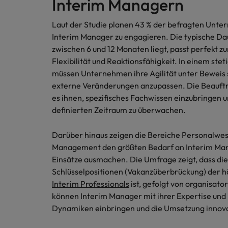
Interim Managern
Chile
China
Laut der Studie planen 43 % der befragten Unte
Interim Manager zu engagieren. Die typische Dau
Deutschland
zwischen 6 und 12 Monaten liegt, passt perfekt
Flexibilität und Reaktionsfähigkeit. In einem st
Recruiting-Tipps
Frankreich
Karriere-Tipps
müssen Unternehmen ihre Agilität unter Beweis s
Steigender Bedarf an Controll
Die Rolle des Marketing Manag
externe Veränderungen anzupassen. Die Beauftr
Hong Kong
Starte deine Karriere bei uns
es ihnen, spezifisches Fachwissen einzubringen u
definierten Zeitraum zu überwachen.
Indien
Werde Teil unseres globalen Teams aus
kreativen Köpfen, Problemlösern und
Indonesien
Darüber hinaus zeigen die Bereiche Personalwes
Vordenkern. Wir bieten flexible
Management den größten Bedarf an Interim Manag
Aufstiegschancen, eine dynamische
Irland
Recruiting-Tipps
Einsätze ausmachen. Die Umfrage zeigt, dass d
Unternehmenskultur und nationale,
Die gefragtesten Bewerberpro
Schlüsselpositionen (Vakanzüberbrückung) der h
wie auch internationale Trainings &
Italien
Interim Professionals
ist, gefolgt von organisato
Schulungen.
können Interim Manager mit ihrer Expertise und
Japan
Mehr erfahren
Dynamiken einbringen und die Umsetzung innovat
Kanada