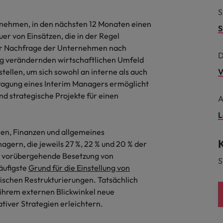
Niederlande
S
rnehmen, in den nächsten 12 Monaten einen
Philippinen
S
er von Einsätzen, die in der Regel
Portugal
 zur Nachfrage der Unternehmen nach
D
etig verändernden wirtschaftlichen Umfeld
Singapur
tellen, um sich sowohl an interne als auch
V
ern
ers
agung eines Interim Managers ermöglicht
Südkorea
nd strategische Projekte für einen
A
Spanien
L
Schweiz
en, Finanzen und allgemeines
ern, die jeweils 27 %, 22 % und 20 % der
Taiwan
ie vorübergehende Besetzung von
S
file im Compliance-Umfeld
äufigste
Grund für die Einstellung von
Thailand
rischen Restrukturierungen. Tatsächlich
 ihrem externen Blickwinkel neue
Vereinigtes Königreich
iver Strategien erleichtern.
Vereinigte Staaten