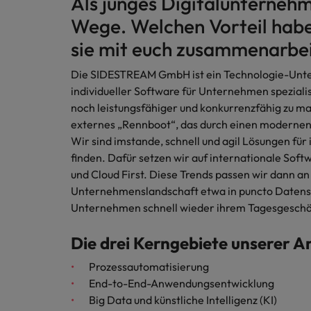
Als junges Digitalunternehm
Wege. Welchen Vorteil hab
sie mit euch zusammenarbe
Die SIDESTREAM GmbH ist ein Technologie-Unter
individueller Software für Unternehmen spezialis
noch leistungsfähiger und konkurrenzfähig zu ma
externes „Rennboot“, das durch einen modernen
Wir sind imstande, schnell und agil Lösungen fü
finden. Dafür setzen wir auf internationale Sof
und Cloud First. Diese Trends passen wir dann a
Unternehmenslandschaft etwa in puncto Datens
Unternehmen schnell wieder ihrem Tagesgesch
Die drei Kerngebiete unserer Ar
Prozessautomatisierung
End-to-End-Anwendungsentwicklung
Big Data und künstliche Intelligenz (KI)