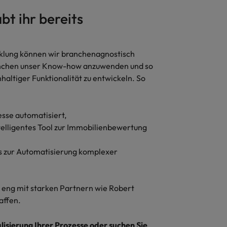
t ihr bereits
cklung können wir branchenagnostisch
ranchen unser Know-how anzuwenden und so
altiger Funktionalität zu entwickeln. So
sse automatisiert,
telligentes Tool zur Immobilienbewertung
s zur Automatisierung komplexer
 eng mit starken Partnern wie Robert
affen.
lisierung Ihrer Prozesse oder suchen Sie