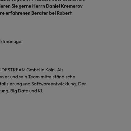
ieren Sie gerne Herrn Daniel Kremerov
ere erfahrenen
Berater bei Robert
uktmanager
 SIDESTREAM GmbH in Köln. Als
 er und sein Team mittelständische
alisierung und Softwareentwicklung. Der
ung, Big Data und KI.