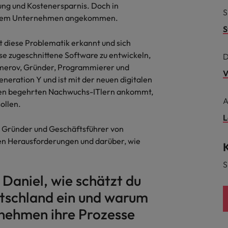
Niederlande
erung und Kostenersparnis. Doch in
S
 jedem Unternehmen angekommen.
Philippinen
S
iese Problematik erkannt und sich
Portugal
se zugeschnittene Software zu entwickeln,
D
remerov, Gründer, Programmierer und
Singapur
V
ern
ration Y und ist mit der neuen digitalen
ers
Südkorea
 den begehrten Nachwuchs-ITlern ankommt,
A
ollen.
Spanien
L
, Gründer und Geschäftsführer von
Schweiz
gen Herausforderungen und darüber, wie
Taiwan
S
file im Compliance-Umfeld
 Daniel, wie schätzt du
Thailand
eutschland ein und warum
Vereinigtes Königreich
ernehmen ihre Prozesse
Vereinigte Staaten