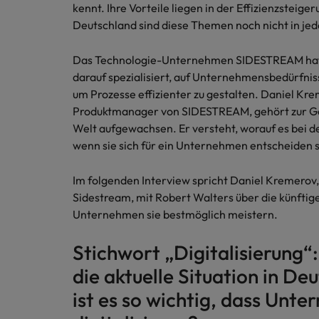
Chile
kennt. Ihre Vorteile liegen in der Effizienzsteig
Deutschland sind diese Themen noch nicht in
China
Das Technologie-Unternehmen SIDESTREAM hat d
Deutschland
darauf spezialisiert, auf Unternehmensbedürfnis
Recruiting-Tipps
um Prozesse effizienter zu gestalten. Daniel K
Frankreich
Karriere-Tipps
Steigender Bedarf an Controll
Produktmanager von SIDESTREAM, gehört zur Gene
Die Rolle des Marketing Manag
Hong Kong
Welt aufgewachsen. Er versteht, worauf es bei
Starte deine Karriere bei uns
wenn sie sich für ein Unternehmen entscheiden s
Indien
Werde Teil unseres globalen Teams aus
Im folgenden Interview spricht Daniel Kremerov
kreativen Köpfen, Problemlösern und
Indonesien
Vordenkern. Wir bieten flexible
Sidestream, mit Robert Walters über die künfti
Aufstiegschancen, eine dynamische
Unternehmen sie bestmöglich meistern.
Irland
Recruiting-Tipps
Unternehmenskultur und nationale,
Die gefragtesten Bewerberpro
wie auch internationale Trainings &
Stichwort „Digitalisierung“:
Italien
Schulungen.
die aktuelle Situation in D
Japan
Mehr erfahren
ist es so wichtig, dass Unt
Kanada