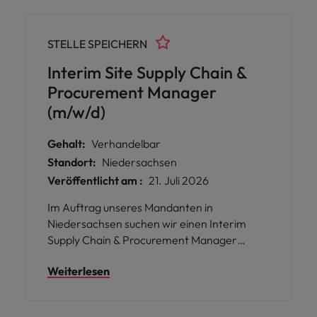
STELLE SPEICHERN
Interim Site Supply Chain &
Procurement Manager
(m/w/d)
Gehalt:
Verhandelbar
Standort:
Niedersachsen
Veröffentlicht am :
21. Juli 2026
Im Auftrag unseres Mandanten in
Niedersachsen suchen wir einen Interim
Supply Chain & Procurement Manager
(m/w/d), der/die die Leitung der Planungs-
Weiterlesen
und Beschaffungsaktivitäten am
Produktionsstandort übernimmt. Der
Schwerpunkt der Rolle liegt im Bereich