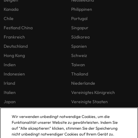
Belgien
Neuseeland
Kanada
Philippinen
Chile
Portugal
Festland China
Singapur
Frankreich
Südkorea
Deutschland
Spanien
Hong Kong
Schweiz
Indien
Taiwan
Indonesien
Thailand
Irland
Niederlande
Italien
Vereinigtes Königreich
Japan
Vereinigte Staaten
Malaysia
Vietnam
Wir verwenden unbedingt notwendige Cookies, um die
Funktionalität unserer Website zu gewährleisten. Indem Sie
auf “Alle akzeptieren” klicken, stimmen Sie der Speicherung
Unsere Richtlinien
Büros
nicht unbedingt notwendiger Cookies auf Ihrem Gerät zu.