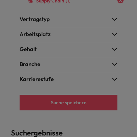
Supply Chain
(1)
Schulungen.
Kanada
Vereinigte Staaten
Mehr erfahren
Vertragstyp
Malaysia
Vietnam
Arbeitsplatz
Gehalt
Branche
Karrierestufe
Suche speichern
Suchergebnisse