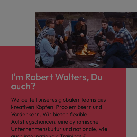
Supply Chain, insbesondere in der Material-
und Bedarfsplanung, ergänzt durch
Aufgaben im Bereich Einkauf.
I'm Robert Walters, Du
auch?
Werde Teil unseres globalen Teams aus
kreativen Köpfen, Problemlösern und
Vordenkern. Wir bieten flexible
Aufstiegschancen, eine dynamische
Unternehmenskultur und nationale, wie
auch internationale Trainings &