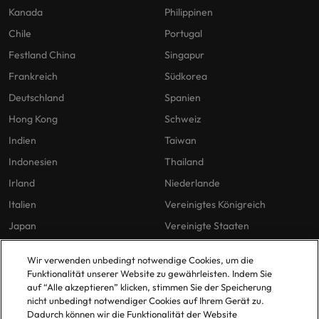
Kanada
Philippinen
Chile
Portugal
Festland China
Singapur
Frankreich
Südkorea
Deutschland
Spanien
Hong Kong
Schweiz
Indien
Taiwan
Indonesien
Thailand
Irland
Niederlande
Italien
Vereinigtes Königreich
Japan
Vereinigte Staaten
Malaysia
Vietnam
Wir verwenden unbedingt notwendige Cookies, um die
Funktionalität unserer Website zu gewährleisten. Indem Sie
auf “Alle akzeptieren” klicken, stimmen Sie der Speicherung
Unsere Richtlinien
Büros
nicht unbedingt notwendiger Cookies auf Ihrem Gerät zu.
Dadurch können wir die Funktionalität der Website