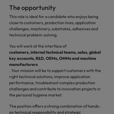
Schulungen.
The opportunity
Kanada
Vereinigte Staaten
Mehr erfahren
This role is ideal for a candidate who enjoys being
Malaysia
Vietnam
close to customers, production lines, application
challenges, machinery, substrates, adhesives and
technical problem-solving.
You will work at the interface of
customers, internal technical teams, sales, global
key accounts, R&D, OEMs, OMMs and machine
manufacturers
. Your mission will be to support customers with the
right technical solutions, improve application
performance, troubleshoot complex production
challenges and contribute to innovation projects in
the personal hygiene market.
The position offers a strong combination of hands-
on technical responsibility and strategic