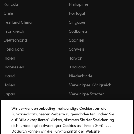
Kanada
Philippinen
Chile
Portugal
Festland China
Singapur
Frankreich
Südkorea
Deutschland
Spanien
Hong Kong
Schweiz
Indien
Taiwan
Indonesien
Thailand
Irland
Niederlande
Italien
Vereinigtes Königreich
Japan
Vereinigte Staaten
Malaysia
Vietnam
Wir verwenden unbedingt notwendige Cookies, um die
Funktionalität unserer Website zu gewährleisten. Indem Sie
auf “Alle akzeptieren” klicken, stimmen Sie der Speicherung
Unsere Richtlinien
Büros
nicht unbedingt notwendiger Cookies auf Ihrem Gerät zu.
Dadurch können wir die Funktionalität der Website