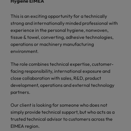
Hygiene EIMEA
und Kunden.
und Marken.
Presse
Belgien
Neuseeland
&
Schulungen
Philippinen
Chile
Niederlande
This is an exciting opportunity for a technically
Recruiting-Tipps
Portugal
strong and internationally minded professional with
China
Philippinen
Mehr
Steigender Bedarf an Controllern
experience in the personal hygiene, nonwoven,
Singapur
erfahren
tissue & towel, converting, adhesive technologies,
Deutschland
Portugal
operations or machinery manufacturing
Südkorea
Recruiting-Tipps
environment.
Frankreich
Singapur
Die gefragtesten Bewerberprofile
Spanien
im Compliance-Umfeld
The role combines technical expertise, customer-
Hong Kong
Südkorea
Schweiz
facing responsibility, international exposure and
close collaboration with sales, R&D, product
Indien
Spanien
Taiwan
Starte deine Karriere bei uns
development, operations and external technology
Indonesien
Thailand
Schweiz
partners.
Werde Teil unseres globalen Teams aus
kreativen Köpfen, Problemlösern und
Vereinigtes Königreich
Irland
Taiwan
Our client is looking for someone who does not
Vordenkern. Wir bieten flexible
simply provide technical support, but who acts as a
Aufstiegschancen, eine dynamische
Vereinigte Staaten
Italien
Thailand
trusted technical advisor to customers across the
Unternehmenskultur und nationale,
Vietnam
wie auch internationale Trainings &
EIMEA region.
Japan
Vereinigtes Königreich