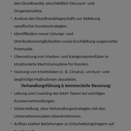
und Kunden.
und Marken.
Presse
Belgien
Neuseeland
&
den Einzelhandel, einschließlich Discount- und
Schulungen
Philippinen
Drogeriemärkte.
Chile
Niederlande
Analyse des Einzelhandelsgeschäfts zur Ableitung
Recruiting-Tipps
Portugal
spezifischer Kundenstrategien.
China
Philippinen
Mehr
Steigender Bedarf an Controllern
Singapur
Identifikation neuer Listungs- und
erfahren
Deutschland
Portugal
Distributionsmöglichkeiten sowie Erschließung ungenutzter
Südkorea
Recruiting-Tipps
Potenziale.
Frankreich
Singapur
Die gefragtesten Bewerberprofile
Spanien
Übersetzung von Marken- und Kategorieprioritäten in
im Compliance-Umfeld
strukturierte Wachstumspläne für Kunden.
Hong Kong
Südkorea
Schweiz
Nutzung von Marktdaten (z. B. Circana), um kurz- und
Indien
Spanien
Taiwan
Starte deine Karriere bei uns
langfristige Maßnahmen abzuleiten.
Verhandlungsführung & kommerzielle Steuerung:
Indonesien
Thailand
Schweiz
Werde Teil unseres globalen Teams aus
Leitung und Coaching des KAM-Teams bei wichtigen
kreativen Köpfen, Problemlösern und
Kundenverhandlungen.
Vereinigtes Königreich
Irland
Taiwan
Vordenkern. Wir bieten flexible
Sicherstellung, dass Verhandlungsstrategien mit den
Aufstiegschancen, eine dynamische
Vereinigte Staaten
Italien
Thailand
Unternehmenszielen übereinstimmen.
Unternehmenskultur und nationale,
Aufbau starker Beziehungen zu Entscheidungsträgern auf
Vietnam
wie auch internationale Trainings &
Japan
Vereinigtes Königreich