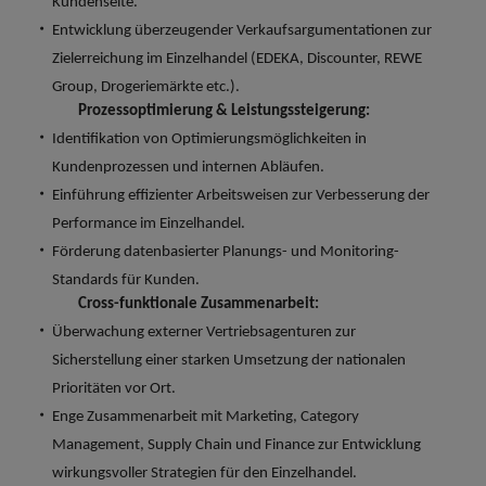
Kundenseite.
Schulungen.
Entwicklung überzeugender Verkaufsargumentationen zur
Kanada
Vereinigte Staaten
Mehr erfahren
Zielerreichung im Einzelhandel (EDEKA, Discounter, REWE
Malaysia
Vietnam
Group, Drogeriemärkte etc.).
Prozessoptimierung & Leistungssteigerung:
Identifikation von Optimierungsmöglichkeiten in
Kundenprozessen und internen Abläufen.
Einführung effizienter Arbeitsweisen zur Verbesserung der
Performance im Einzelhandel.
Förderung datenbasierter Planungs- und Monitoring-
Standards für Kunden.
Cross-funktionale Zusammenarbeit:
Überwachung externer Vertriebsagenturen zur
Sicherstellung einer starken Umsetzung der nationalen
Prioritäten vor Ort.
Enge Zusammenarbeit mit Marketing, Category
Management, Supply Chain und Finance zur Entwicklung
wirkungsvoller Strategien für den Einzelhandel.