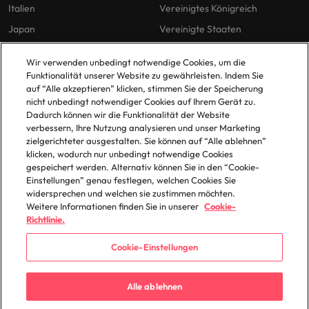
Italien
Vereinigtes Königreich
Japan
Vereinigte Staaten
Malaysia
Vietnam
Wir verwenden unbedingt notwendige Cookies, um die
Funktionalität unserer Website zu gewährleisten. Indem Sie
auf “Alle akzeptieren” klicken, stimmen Sie der Speicherung
Unsere Richtlinien
Büros
nicht unbedingt notwendiger Cookies auf Ihrem Gerät zu.
Dadurch können wir die Funktionalität der Website
Datenschutz
Berlin
verbessern, Ihre Nutzung analysieren und unser Marketing
zielgerichteter ausgestalten. Sie können auf “Alle ablehnen”
Cookie-Richtlinie
Düsseldorf
klicken, wodurch nur unbedingt notwendige Cookies
Policy Library
Frankfurt
gespeichert werden. Alternativ können Sie in den “Cookie-
Einstellungen” genau festlegen, welchen Cookies Sie
Hamburg
widersprechen und welchen sie zustimmen möchten.
Weitere Informationen finden Sie in unserer
Cookie-
Richtlinie.
Cookie-Einstellungen
© 2025 Robert Walters Plc. All Rights Reserved.
Alle ablehnen