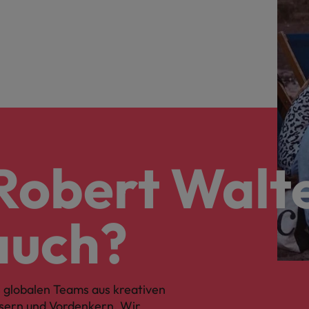
Robert Walte
auch?
 globalen Teams aus kreativen
sern und Vordenkern. Wir