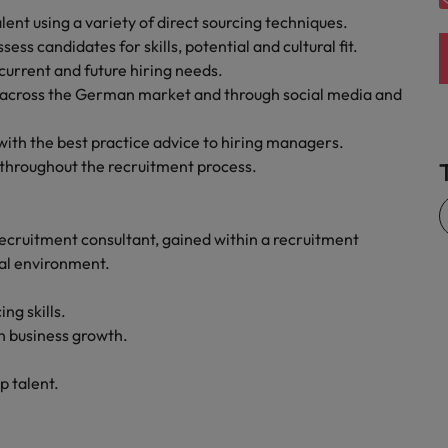
ent using a variety of direct sourcing techniques.
Vietnam
 candidates for skills, potential and cultural fit.
 current and future hiring needs.
across the German market and through social media and
ith the best practice advice to hiring managers.
throughout the recruitment process.
recruitment consultant, gained within a recruitment
al environment.
g skills.
n business growth.
p talent.