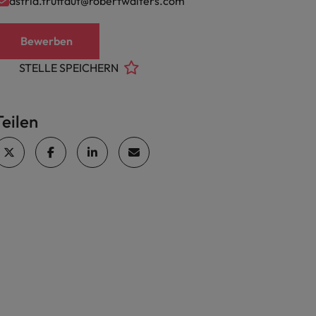
astrid.truffaut@robertwalters.com
Bewerben
STELLE SPEICHERN
Teilen