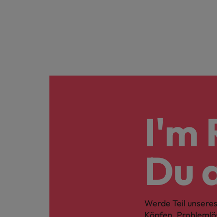
I'm 
Du 
Werde Teil unseres
Köpfen, Problemlö