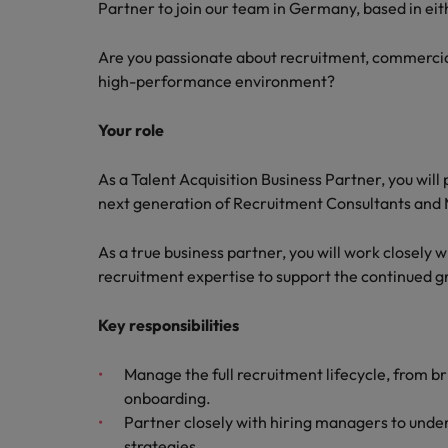
Chile
Partner to join our team in Germany, based in ei
China
Are you passionate about recruitment, commercial
high-performance environment?
Deutschland
Recruiting-Tipps
Your role
Frankreich
Karriere-Tipps
Steigender Bedarf an Controll
Die Rolle des Marketing Manag
Hong Kong
As a Talent Acquisition Business Partner, you will p
Starte deine Karriere bei uns
next generation of Recruitment Consultants and
Indien
Werde Teil unseres globalen Teams aus
As a true business partner, you will work closely 
kreativen Köpfen, Problemlösern und
Indonesien
recruitment expertise to support the continued g
Vordenkern. Wir bieten flexible
Aufstiegschancen, eine dynamische
Irland
Recruiting-Tipps
Unternehmenskultur und nationale,
Key responsibilities
Die gefragtesten Bewerberpro
wie auch internationale Trainings &
Italien
Schulungen.
Manage the full recruitment lifecycle, from 
Japan
onboarding.
Mehr erfahren
Partner closely with hiring managers to unde
Kanada
strategies.