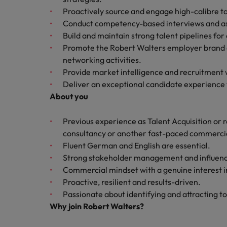
Proactively source and engage high-calibre tal
Malaysia
Conduct competency-based interviews and assess
Build and maintain strong talent pipelines for
Promote the Robert Walters employer brand 
networking activities.
Provide market intelligence and recruitment w
Deliver an exceptional candidate experience 
About you
Previous experience as Talent Acquisition or 
consultancy or another fast-paced commerci
Fluent German and English are essential.
Strong stakeholder management and influencin
Commercial mindset with a genuine interest i
Proactive, resilient and results-driven.
Passionate about identifying and attracting to
Why join Robert Walters?