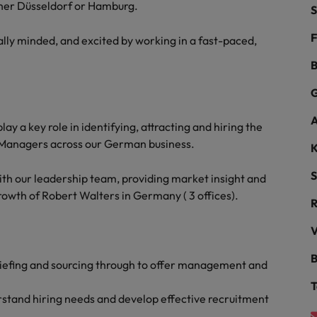
Niederlande
ther Düsseldorf or Hamburg.
S
Philippinen
F
ly minded, and excited by working in a fast-paced,
Portugal
B
G
Singapur
ern
ers
A
Südkorea
lay a key role in identifying, attracting and hiring the
 Managers across our German business.
K
Spanien
S
with our leadership team, providing market insight and
Schweiz
rowth of Robert Walters in Germany ( 3 offices).
Taiwan
V
file im Compliance-Umfeld
Thailand
B
briefing and sourcing through to offer management and
Vereinigtes Königreich
T
rstand hiring needs and develop effective recruitment
Vereinigte Staaten