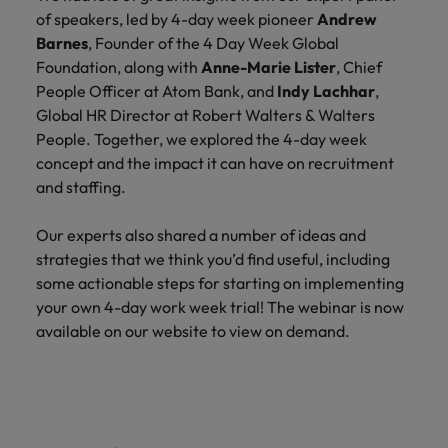
und Kunden.
und Marken.
Presse
Belgien
Neuseeland
&
of speakers, led by 4-day week pioneer
Andrew
Schulungen
Philippinen
Barnes
, Founder of the 4 Day Week Global
Chile
Niederlande
Foundation, along with
Anne-Marie Lister
, Chief
Recruiting-Tipps
Portugal
People Officer at Atom Bank, and
Indy Lachhar
,
China
Philippinen
Mehr
Steigender Bedarf an Controllern
Global HR Director at Robert Walters & Walters
Singapur
erfahren
Deutschland
People. Together, we explored the 4-day week
Portugal
Südkorea
concept and the impact it can have on recruitment
Recruiting-Tipps
Frankreich
Singapur
and staffing.
Die gefragtesten Bewerberprofile
Spanien
im Compliance-Umfeld
Hong Kong
Südkorea
Schweiz
Our experts also shared a number of ideas and
strategies that we think you’d find useful, including
Indien
Spanien
Taiwan
Starte deine Karriere bei uns
some actionable steps for starting on implementing
your own 4-day work week trial! The webinar is now
Indonesien
Thailand
Schweiz
Werde Teil unseres globalen Teams aus
available on our website to view on demand.
kreativen Köpfen, Problemlösern und
Vereinigtes Königreich
Irland
Taiwan
Vordenkern. Wir bieten flexible
Aufstiegschancen, eine dynamische
Vereinigte Staaten
Italien
Thailand
Unternehmenskultur und nationale,
Vietnam
wie auch internationale Trainings &
Japan
Vereinigtes Königreich