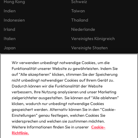
Hong Kong
Schweiz
Indien
Taiwan
Indonesien
Thailand
Irland
Niederlande
Italien
Vereinigtes Königreich
Japan
Vereinigte Staaten
Malaysia
Vietnam
Wir verwenden unbedingt notwendige Cookies, um die
Funktionalität unserer Website zu gewährleisten. Indem Sie
auf “Alle akzeptieren” klicken, stimmen Sie der Speicherung
Unsere Richtlinien
Büros
nicht unbedingt notwendiger Cookies auf Ihrem Gerät zu.
Dadurch können wir die Funktionalität der Website
Datenschutz
Berlin
verbessern, Ihre Nutzung analysieren und unser Marketing
zielgerichteter ausgestalten. Sie können auf “Alle ablehnen”
Cookie-Richtlinie
Düsseldorf
klicken, wodurch nur unbedingt notwendige Cookies
Policy Library
Frankfurt
gespeichert werden. Alternativ können Sie in den “Cookie-
Einstellungen” genau festlegen, welchen Cookies Sie
Hamburg
widersprechen und welchen sie zustimmen möchten.
Weitere Informationen finden Sie in unserer
Cookie-
Richtlinie.