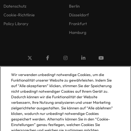
Datenschutz
Berlin
Cookie-Richtlinie
Düsseldorf
Policy Library
Frankfurt
Hamburg
© 2025 Robert Walters Plc. All Rights Reserved.
Wir verwenden unbedingt notwendige Cookies, um die
Funktionalität unserer Website zu gewährleisten. Indem Sie
auf “Alle akzeptieren” klicken, stimmen Sie der Speicherung
nicht unbedingt notwendiger Cookies auf Ihrem Gerät zu.
Dadurch können wir die Funktionalität der Website
verbessern, Ihre Nutzung analysieren und unser Marketing
zielgerichteter ausgestalten. Sie können auf “Alle ablehnen”
klicken, wodurch nur unbedingt notwendige Cookies
gespeichert werden. Alternativ können Sie in den “Cookie-
Einstellungen” genau festlegen, welchen Cookies Sie
widersprechen und welchen sie zustimmen möchten.