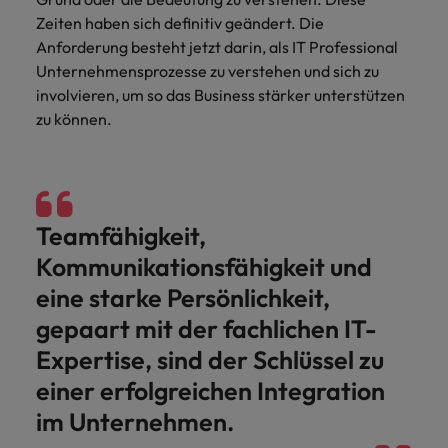
und Kunden.
und Marken.
Presse
Belgien
Neuseeland
&
Zeiten haben sich definitiv geändert. Die
Schulungen
Philippinen
Anforderung besteht jetzt darin, als IT Professional
Chile
Niederlande
Unternehmensprozesse zu verstehen und sich zu
Recruiting-Tipps
Portugal
involvieren, um so das Business stärker unterstützen
China
Philippinen
Mehr
Steigender Bedarf an Controllern
Singapur
zu können.
erfahren
Deutschland
Portugal
Südkorea
Recruiting-Tipps
Frankreich
Singapur
Die gefragtesten Bewerberprofile
Spanien
im Compliance-Umfeld
Hong Kong
Südkorea
Teamfähigkeit,
Schweiz
Kommunikationsfähigkeit und
Indien
Spanien
Taiwan
Starte deine Karriere bei uns
eine starke Persönlichkeit,
Indonesien
Thailand
Schweiz
Werde Teil unseres globalen Teams aus
gepaart mit der fachlichen IT-
kreativen Köpfen, Problemlösern und
Vereinigtes Königreich
Irland
Expertise, sind der Schlüssel zu
Taiwan
Vordenkern. Wir bieten flexible
Aufstiegschancen, eine dynamische
einer erfolgreichen Integration
Vereinigte Staaten
Italien
Thailand
Unternehmenskultur und nationale,
im Unternehmen.
Vietnam
wie auch internationale Trainings &
Japan
Vereinigtes Königreich