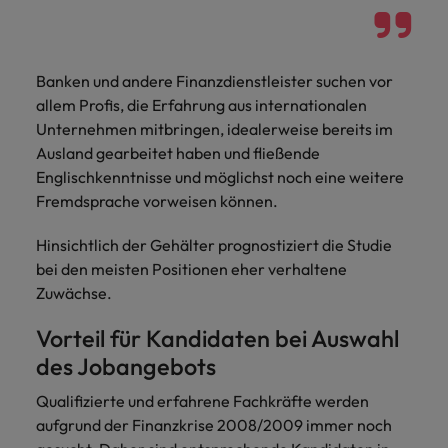
Schulungen.
Kanada
Vereinigte Staaten
Mehr erfahren
Malaysia
Vietnam
Banken und andere Finanzdienstleister suchen vor
allem Profis, die Erfahrung aus internationalen
Unternehmen mitbringen, idealerweise bereits im
Ausland gearbeitet haben und fließende
Englischkenntnisse und möglichst noch eine weitere
Fremdsprache vorweisen können.
Hinsichtlich der Gehälter prognostiziert die Studie
bei den meisten Positionen eher verhaltene
Zuwächse.
Vorteil für Kandidaten bei Auswahl
des Jobangebots
Qualifizierte und erfahrene Fachkräfte werden
aufgrund der Finanzkrise 2008/2009 immer noch