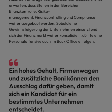
und Kunden.
und Marken.
Presse
Belgien
Neuseeland
&
erwarten, dass Stellen in den Bereichen
Schulungen
Philippinen
Bilanzkontrolle, Risiko-
Chile
Niederlande
management,
Finanzcontrolling
und Compliance
Recruiting-Tipps
Portugal
weiter ausgebaut werden. Sobald eine
China
Philippinen
Mehr
Steigender Bedarf an Controllern
Singapur
Gewinnsteigerung der Unternehmen einsetzt und
erfahren
Deutschland
Portugal
sich der Finanzmarkt weiter konsolidiert, dürfte eine
Südkorea
Personaloffensive auch im Back Office erfolgen.
Recruiting-Tipps
Frankreich
Singapur
Die gefragtesten Bewerberprofile
Spanien
im Compliance-Umfeld
Hong Kong
Südkorea
Schweiz
Indien
Spanien
Taiwan
Starte deine Karriere bei uns
Ein hohes Gehalt, Firmenwagen
und zusätzliche Boni können den
Indonesien
Thailand
Schweiz
Werde Teil unseres globalen Teams aus
Ausschlag dafür geben, damit
kreativen Köpfen, Problemlösern und
Vereinigtes Königreich
Irland
Taiwan
Vordenkern. Wir bieten flexible
sich ein Kandidat für ein
Aufstiegschancen, eine dynamische
Vereinigte Staaten
Italien
Thailand
bestimmtes Unternehmen
Unternehmenskultur und nationale,
Vietnam
wie auch internationale Trainings &
entscheidet.
Japan
Vereinigtes Königreich