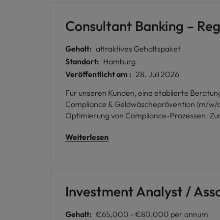
Consultant Banking – Re
Gehalt:
attraktives Gehaltspaket
Standort:
Hamburg
Veröffentlicht am :
28. Juli 2026
Für unseren Kunden, eine etablierte Beratung
Compliance & Geldwäscheprävention (m/w/d). Das Unternehmen unterstützt seine Kunden bei der Umsetzung regulatorischer Anforderungen 
Optimierung von Compliance-Prozessen. Zur V
Compliance, AML oder KYC mitbringt und si
Weiterlesen
Investment Analyst / Ass
Gehalt:
€65,000 - €80,000 per annum