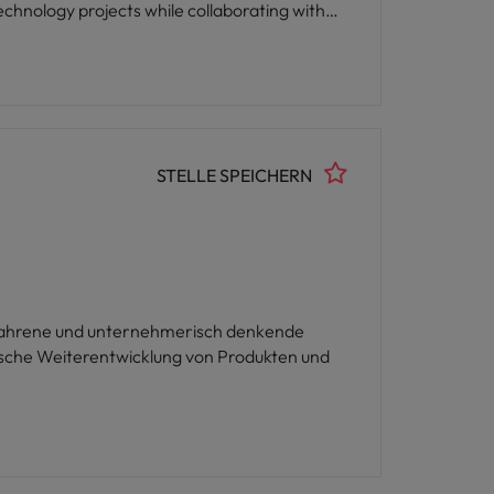
technology projects while collaborating with
livery processes combined with solid business
IT and business functions.
STELLE SPEICHERN
rfahrene und unternehmerisch denkende
gische Weiterentwicklung von Produkten und