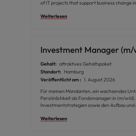
of IT projects that support business change in
business stakeholders, IT teams, and externa
Weiterlesen
awareness to translate requirements into structured delivery plans. A key aspect of the role inv
accurate updates on project status, risks, is
Investment Manager (m/
Gehalt:
attraktives Gehaltspaket
Standort:
Hamburg
Veröffentlicht am :
1. August 2026
Für meinen Mandanten, ein wachsendes Unte
Persönlichkeit als Fondsmanager:in (m/w/d).
Investmentstrategien sowie den Aufbau und d
Weiterlesen