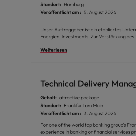
Standort:
Hamburg
Veröffentlicht am :
5. August 2026
Unser Auftraggeber ist ein etabliertes Unt
Energien-Investments. Zur Verstärkung des
Weiterlesen
Technical Delivery Mana
Gehalt:
attractive package
Standort:
Frankfurt am Main
Veröffentlicht am :
3. August 2026
For one of the world top banking group's Frank
experience in banking or financial services provider in Germany. The Technical Delivery Manager is respons