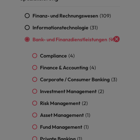
Niederlande
Philippinen
Finanz- und Rechnungswesen
(109)
Informationstechnologie
(31)
Portugal
Bank- und Finanzdienstleistungen
(18)
Singapur
ern
ers
Südkorea
Compliance
(4)
Finance & Accounting
(4)
Spanien
Corporate / Consumer Banking
(3)
Schweiz
Investment Management
(2)
Taiwan
file im Compliance-Umfeld
Risk Management
(2)
Thailand
Asset Management
(1)
Vereinigtes Königreich
Fund Management
(1)
Vereinigte Staaten
Private Banking
(1)