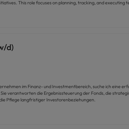
itiatives. This role focuses on planning, tracking, and executing 
l vendors. The position requires a strong understanding of IT de
olves governance, reporting, and control—ensuring
sues, and milestones to support informed decision-making across 
w/d)
rnehmen im Finanz- und Investmentbereich, suche ich eine e
 Sie verantworten die Ergebnissteuerung der Fonds, die strate
ie Pflege langfristiger Investorenbeziehungen.