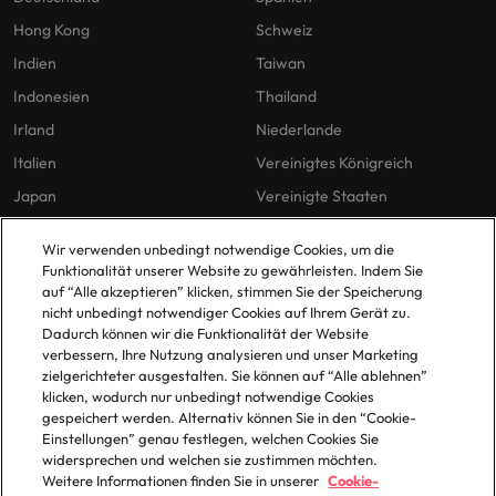
Hong Kong
Schweiz
Indien
Taiwan
Indonesien
Thailand
Irland
Niederlande
Italien
Vereinigtes Königreich
Japan
Vereinigte Staaten
Malaysia
Vietnam
Wir verwenden unbedingt notwendige Cookies, um die
Funktionalität unserer Website zu gewährleisten. Indem Sie
auf “Alle akzeptieren” klicken, stimmen Sie der Speicherung
Unsere Richtlinien
Büros
nicht unbedingt notwendiger Cookies auf Ihrem Gerät zu.
Dadurch können wir die Funktionalität der Website
Datenschutz
Berlin
verbessern, Ihre Nutzung analysieren und unser Marketing
zielgerichteter ausgestalten. Sie können auf “Alle ablehnen”
Cookie-Richtlinie
Düsseldorf
klicken, wodurch nur unbedingt notwendige Cookies
Policy Library
Frankfurt
gespeichert werden. Alternativ können Sie in den “Cookie-
Einstellungen” genau festlegen, welchen Cookies Sie
Hamburg
widersprechen und welchen sie zustimmen möchten.
Weitere Informationen finden Sie in unserer
Cookie-