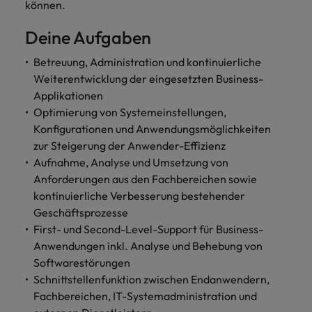
und Kunden.
und Marken.
Presse
können.
Belgien
Neuseeland
&
Schulungen
Philippinen
Deine Aufgaben
Chile
Niederlande
Recruiting-Tipps
Portugal
Betreuung, Administration und kontinuierliche
China
Philippinen
Mehr
Steigender Bedarf an Controllern
Weiterentwicklung der eingesetzten Business-
Singapur
erfahren
Applikationen
Deutschland
Portugal
Südkorea
Optimierung von Systemeinstellungen,
Recruiting-Tipps
Frankreich
Singapur
Konfigurationen und Anwendungsmöglichkeiten
Die gefragtesten Bewerberprofile
Spanien
zur Steigerung der Anwender-Effizienz
im Compliance-Umfeld
Hong Kong
Südkorea
Aufnahme, Analyse und Umsetzung von
Schweiz
Anforderungen aus den Fachbereichen sowie
Indien
Spanien
Taiwan
Starte deine Karriere bei uns
kontinuierliche Verbesserung bestehender
Geschäftsprozesse
Indonesien
Thailand
Schweiz
Werde Teil unseres globalen Teams aus
First- und Second-Level-Support für Business-
kreativen Köpfen, Problemlösern und
Vereinigtes Königreich
Anwendungen inkl. Analyse und Behebung von
Irland
Taiwan
Vordenkern. Wir bieten flexible
Softwarestörungen
Aufstiegschancen, eine dynamische
Vereinigte Staaten
Italien
Thailand
Schnittstellenfunktion zwischen Endanwendern,
Unternehmenskultur und nationale,
Fachbereichen, IT-Systemadministration und
Vietnam
wie auch internationale Trainings &
Japan
Vereinigtes Königreich