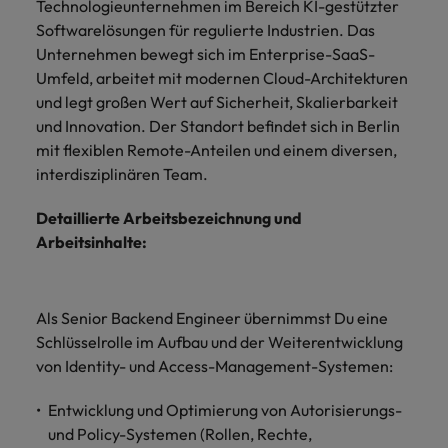
und Kunden.
und Marken.
Presse
Technologieunternehmen im Bereich KI-gestützter
Belgien
Neuseeland
&
Softwarelösungen für regulierte Industrien. Das
Schulungen
Philippinen
Chile
Niederlande
Unternehmen bewegt sich im Enterprise-SaaS-
Recruiting-Tipps
Portugal
Umfeld, arbeitet mit modernen Cloud-Architekturen
China
Philippinen
Mehr
Steigender Bedarf an Controllern
und legt großen Wert auf Sicherheit, Skalierbarkeit
Singapur
erfahren
und Innovation. Der Standort befindet sich in Berlin
Deutschland
Portugal
mit flexiblen Remote-Anteilen und einem diversen,
Südkorea
Recruiting-Tipps
interdisziplinären Team.
Frankreich
Singapur
Die gefragtesten Bewerberprofile
Spanien
im Compliance-Umfeld
Detaillierte Arbeitsbezeichnung und
Hong Kong
Südkorea
Schweiz
Arbeitsinhalte:
Indien
Spanien
Taiwan
Starte deine Karriere bei uns
Indonesien
Thailand
Schweiz
Werde Teil unseres globalen Teams aus
Als Senior Backend Engineer übernimmst Du eine
kreativen Köpfen, Problemlösern und
Schlüsselrolle im Aufbau und der Weiterentwicklung
Vereinigtes Königreich
Irland
Taiwan
Vordenkern. Wir bieten flexible
von Identity- und Access-Management-Systemen:
Aufstiegschancen, eine dynamische
Vereinigte Staaten
Italien
Thailand
Unternehmenskultur und nationale,
Entwicklung und Optimierung von Autorisierungs-
Vietnam
wie auch internationale Trainings &
und Policy-Systemen (Rollen, Rechte,
Japan
Vereinigtes Königreich