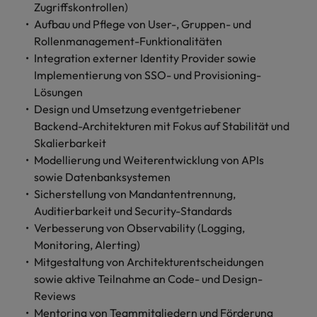
Schulungen.
Zugriffskontrollen)
Aufbau und Pflege von User-, Gruppen- und
Kanada
Vereinigte Staaten
Mehr erfahren
Rollenmanagement-Funktionalitäten
Malaysia
Vietnam
Integration externer Identity Provider sowie
Implementierung von SSO- und Provisioning-
Lösungen
Design und Umsetzung eventgetriebener
Backend-Architekturen mit Fokus auf Stabilität und
Skalierbarkeit
Modellierung und Weiterentwicklung von APIs
sowie Datenbanksystemen
Sicherstellung von Mandantentrennung,
Auditierbarkeit und Security-Standards
Verbesserung von Observability (Logging,
Monitoring, Alerting)
Mitgestaltung von Architekturentscheidungen
sowie aktive Teilnahme an Code- und Design-
Reviews
Mentoring von Teammitgliedern und Förderung