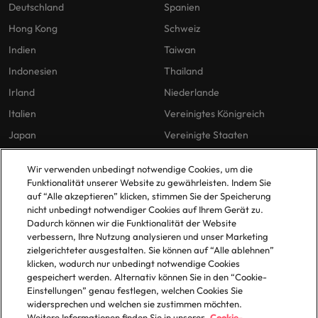
Deutschland
Spanien
Hong Kong
Schweiz
Indien
Taiwan
Indonesien
Thailand
Irland
Niederlande
Italien
Vereinigtes Königreich
Japan
Vereinigte Staaten
Malaysia
Vietnam
Wir verwenden unbedingt notwendige Cookies, um die
Funktionalität unserer Website zu gewährleisten. Indem Sie
auf “Alle akzeptieren” klicken, stimmen Sie der Speicherung
Unsere Richtlinien
Büros
nicht unbedingt notwendiger Cookies auf Ihrem Gerät zu.
Dadurch können wir die Funktionalität der Website
Datenschutz
Berlin
verbessern, Ihre Nutzung analysieren und unser Marketing
zielgerichteter ausgestalten. Sie können auf “Alle ablehnen”
Cookie-Richtlinie
Düsseldorf
klicken, wodurch nur unbedingt notwendige Cookies
Policy Library
Frankfurt
gespeichert werden. Alternativ können Sie in den “Cookie-
Einstellungen” genau festlegen, welchen Cookies Sie
Hamburg
widersprechen und welchen sie zustimmen möchten.
Weitere Informationen finden Sie in unserer
Cookie-