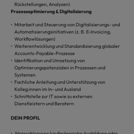
Schulungen.
Rückstellungen, Analysen)
Kanada
Vereinigte Staaten
Prozessoptimierung & Digitalisierung
Mehr erfahren
Malaysia
Vietnam
Mitarbeit und Steuerung von Digitalisierungs- und
Automatisierungsinitiativen (z. B. E-Invoicing,
Workflowlösungen)
Weiterentwicklung und Standardisierung globaler
Accounts-Payable-Prozesse
Identifikation und Umsetzung von
Optimierungspotenzialen in Prozessen und
Systemen
Fachliche Anleitung und Unterstützung von
Kolleg:innen im In- und Ausland
Schnittstelle zur IT sowie zu externen
Dienstleistern und Beratern
DEIN PROFIL
Abgeschlossene kaufmännische Ausbildung oder