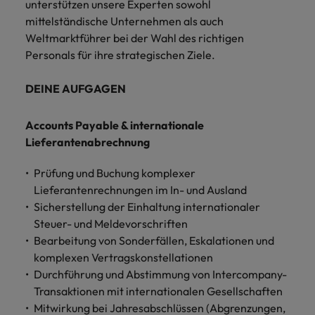
und Kunden.
und Marken.
Presse
unterstützen unsere Experten sowohl
Belgien
Neuseeland
&
mittelständische Unternehmen als auch
Schulungen
Philippinen
Chile
Niederlande
Weltmarktführer bei der Wahl des richtigen
Recruiting-Tipps
Portugal
Personals für ihre strategischen Ziele.
China
Philippinen
Mehr
Steigender Bedarf an Controllern
Singapur
erfahren
DEINE AUFGAGEN
Deutschland
Portugal
Südkorea
Recruiting-Tipps
Accounts Payable & internationale
Frankreich
Singapur
Die gefragtesten Bewerberprofile
Spanien
Lieferantenabrechnung
im Compliance-Umfeld
Hong Kong
Südkorea
Schweiz
Prüfung und Buchung komplexer
Indien
Spanien
Lieferantenrechnungen im In- und Ausland
Taiwan
Starte deine Karriere bei uns
Sicherstellung der Einhaltung internationaler
Indonesien
Thailand
Schweiz
Werde Teil unseres globalen Teams aus
Steuer- und Meldevorschriften
kreativen Köpfen, Problemlösern und
Bearbeitung von Sonderfällen, Eskalationen und
Vereinigtes Königreich
Irland
Taiwan
Vordenkern. Wir bieten flexible
komplexen Vertragskonstellationen
Aufstiegschancen, eine dynamische
Vereinigte Staaten
Durchführung und Abstimmung von Intercompany-
Italien
Thailand
Unternehmenskultur und nationale,
Transaktionen mit internationalen Gesellschaften
Vietnam
wie auch internationale Trainings &
Mitwirkung bei Jahresabschlüssen (Abgrenzungen,
Japan
Vereinigtes Königreich