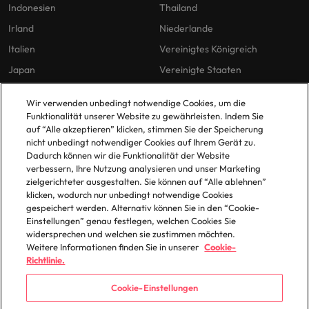
Indonesien
Thailand
Irland
Niederlande
Italien
Vereinigtes Königreich
Japan
Vereinigte Staaten
Malaysia
Vietnam
Wir verwenden unbedingt notwendige Cookies, um die
Funktionalität unserer Website zu gewährleisten. Indem Sie
auf “Alle akzeptieren” klicken, stimmen Sie der Speicherung
Unsere Richtlinien
Büros
nicht unbedingt notwendiger Cookies auf Ihrem Gerät zu.
Dadurch können wir die Funktionalität der Website
Datenschutz
Berlin
verbessern, Ihre Nutzung analysieren und unser Marketing
zielgerichteter ausgestalten. Sie können auf “Alle ablehnen”
Cookie-Richtlinie
Düsseldorf
klicken, wodurch nur unbedingt notwendige Cookies
Policy Library
Frankfurt
gespeichert werden. Alternativ können Sie in den “Cookie-
Einstellungen” genau festlegen, welchen Cookies Sie
Hamburg
widersprechen und welchen sie zustimmen möchten.
Weitere Informationen finden Sie in unserer
Cookie-
Richtlinie.
Cookie-Einstellungen