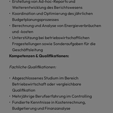
Erstellung von Ad-hoc-Reports und
und Kunden.
und Marken.
Presse
Belgien
Neuseeland
&
Weiterentwicklung des Berichtswesens
Schulungen
Philippinen
Chile
Koordination und Optimierung des jährlichen
Niederlande
Recruiting-Tipps
Budgetplanungsprozesses
Portugal
China
Philippinen
Mehr
Steigender Bedarf an Controllern
Berechnung und Analyse von Energieverbräuchen
Singapur
erfahren
und -kosten
Deutschland
Portugal
Unterstützung bei betriebswirtschaftlichen
Südkorea
Recruiting-Tipps
Fragestellungen sowie Sonderaufgaben für die
Frankreich
Singapur
Die gefragtesten Bewerberprofile
Spanien
Geschäftsleitung
im Compliance-Umfeld
Kompetenzen & Qualifikationen:
Hong Kong
Südkorea
Schweiz
Fachliche Qualifikationen:
Indien
Spanien
Taiwan
Starte deine Karriere bei uns
Abgeschlossenes Studium im Bereich
Indonesien
Thailand
Schweiz
Werde Teil unseres globalen Teams aus
Betriebswirtschaft oder vergleichbare
kreativen Köpfen, Problemlösern und
Vereinigtes Königreich
Irland
Taiwan
Qualifikation
Vordenkern. Wir bieten flexible
Mehrjährige Berufserfahrung im Controlling
Aufstiegschancen, eine dynamische
Vereinigte Staaten
Italien
Thailand
Fundierte Kenntnisse in Kostenrechnung,
Unternehmenskultur und nationale,
Vietnam
Budgetierung und Finanzanalyse
wie auch internationale Trainings &
Japan
Vereinigtes Königreich