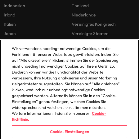
Indonesien
Thailand
Irland
Niederlande
Italien
Vereinigtes Königreich
Japan
Vereinigte Staaten
Malaysia
Vietnam
Wir verwenden unbedingt notwendige Cookies, um die
Funktionalität unserer Website zu gewährleisten. Indem Sie
auf “Alle akzeptieren” klicken, stimmen Sie der Speicherung
Unsere Richtlinien
Büros
nicht unbedingt notwendiger Cookies auf Ihrem Gerät zu.
Dadurch können wir die Funktionalität der Website
Datenschutz
Berlin
verbessern, Ihre Nutzung analysieren und unser Marketing
zielgerichteter ausgestalten. Sie können auf “Alle ablehnen”
Cookie-Richtlinie
Düsseldorf
klicken, wodurch nur unbedingt notwendige Cookies
Policy Library
Frankfurt
gespeichert werden. Alternativ können Sie in den “Cookie-
Einstellungen” genau festlegen, welchen Cookies Sie
Hamburg
widersprechen und welchen sie zustimmen möchten.
Weitere Informationen finden Sie in unserer
Cookie-
Richtlinie.
Cookie-Einstellungen