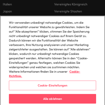
Italien
Vereinigtes Königreich
Japan
Vereinigte Staaten
Malaysia
Vietnam
Wir verwenden unbedingt notwendige Cookies, um die
Funktionalität unserer Website zu gewährleisten. Indem Sie
auf “Alle akzeptieren” klicken, stimmen Sie der Speicherung
Unsere Richtlinien
Büros
nicht unbedingt notwendiger Cookies auf Ihrem Gerät zu.
Dadurch können wir die Funktionalität der Website
Datenschutz
Berlin
verbessern, Ihre Nutzung analysieren und unser Marketing
zielgerichteter ausgestalten. Sie können auf “Alle ablehnen”
Cookie-Richtlinie
Düsseldorf
klicken, wodurch nur unbedingt notwendige Cookies
Policy Library
Frankfurt
gespeichert werden. Alternativ können Sie in den “Cookie-
Einstellungen” genau festlegen, welchen Cookies Sie
Hamburg
widersprechen und welchen sie zustimmen möchten.
Weitere Informationen finden Sie in unserer
Cookie-
Richtlinie.
Cookie-Einstellungen
© 2025 Robert Walters Plc. All Rights Reserved.
Alle ablehnen