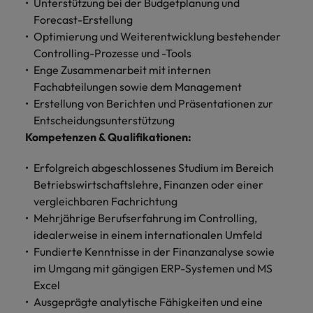
Unterstützung bei der Budgetplanung und
und Kunden.
und Marken.
Presse
Belgien
Neuseeland
&
Forecast-Erstellung
Schulungen
Philippinen
Optimierung und Weiterentwicklung bestehender
Chile
Niederlande
Recruiting-Tipps
Controlling-Prozesse und -Tools
Portugal
China
Philippinen
Mehr
Steigender Bedarf an Controllern
Enge Zusammenarbeit mit internen
Singapur
erfahren
Fachabteilungen sowie dem Management
Deutschland
Portugal
Erstellung von Berichten und Präsentationen zur
Südkorea
Recruiting-Tipps
Entscheidungsunterstützung
Frankreich
Singapur
Die gefragtesten Bewerberprofile
Spanien
Kompetenzen & Qualifikationen:
im Compliance-Umfeld
Hong Kong
Südkorea
Schweiz
Erfolgreich abgeschlossenes Studium im Bereich
Betriebswirtschaftslehre, Finanzen oder einer
Indien
Spanien
Taiwan
Starte deine Karriere bei uns
vergleichbaren Fachrichtung
Indonesien
Thailand
Schweiz
Mehrjährige Berufserfahrung im Controlling,
Werde Teil unseres globalen Teams aus
idealerweise in einem internationalen Umfeld
kreativen Köpfen, Problemlösern und
Vereinigtes Königreich
Irland
Taiwan
Fundierte Kenntnisse in der Finanzanalyse sowie
Vordenkern. Wir bieten flexible
im Umgang mit gängigen ERP-Systemen und MS
Aufstiegschancen, eine dynamische
Vereinigte Staaten
Italien
Thailand
Unternehmenskultur und nationale,
Excel
Vietnam
wie auch internationale Trainings &
Ausgeprägte analytische Fähigkeiten und eine
Japan
Vereinigtes Königreich