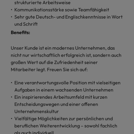
Schulungen.
strukturierte Arbeitsweise
Kommunikationsstärke sowie Teamfähigkeit
Kanada
Vereinigte Staaten
Mehr erfahren
Sehr gute Deutsch- und Englischkenntnisse in Wort
Malaysia
Vietnam
und Schrift
Benefits:
Unser Kunde ist ein modernes Unternehmen, das
nicht nur wirtschaftlich erfolgreich ist, sondern auch
großen Wert auf die Zufriedenheit seiner
Mitarbeiter legt. Freuen Sie sich auf:
Eine verantwortungsvolle Position mit vielseitigen
Aufgaben in einem wachsenden Unternehmen
Ein inspirierendes Arbeitsumfeld mit kurzen
Entscheidungswegen und einer offenen
Unternehmenskultur
Vielfältige Möglichkeiten zur persönlichen und
beruflichen Weiterentwicklung – sowohl fachlich
als auch individuell