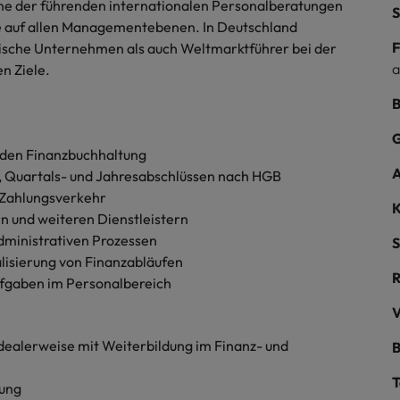
Niederlande
 eine der führenden internationalen Personalberatungen
S
te auf allen Managementebenen. In Deutschland
Philippinen
F
dische Unternehmen als auch Weltmarktführer bei der
a
n Ziele.
Portugal
B
Singapur
ern
G
ers
nden Finanzbuchhaltung
Südkorea
A
-, Quartals- und Jahresabschlüssen nach HGB
Spanien
Zahlungsverkehr
K
 und weiteren Dienstleistern
Schweiz
dministrativen Prozessen
S
lisierung von Finanzabläufen
Taiwan
fgaben im Personalbereich
file im Compliance-Umfeld
Thailand
V
ealerweise mit Weiterbildung im Finanz- und
B
Vereinigtes Königreich
T
tung
Vereinigte Staaten