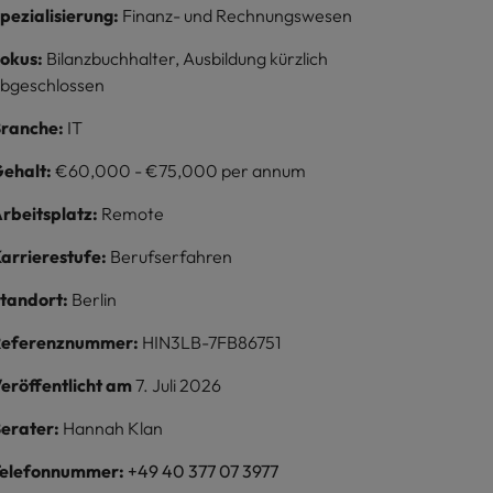
pezialisierung:
Finanz- und Rechnungswesen
okus:
Bilanzbuchhalter, Ausbildung kürzlich
bgeschlossen
ranche:
IT
ehalt:
€60,000 - €75,000 per annum
rbeitsplatz:
Remote
arrierestufe:
Berufserfahren
tandort:
Berlin
Referenznummer:
HIN3LB-7FB86751
eröffentlicht am
7. Juli 2026
erater:
Hannah Klan
elefonnummer:
+49 40 377 07 3977