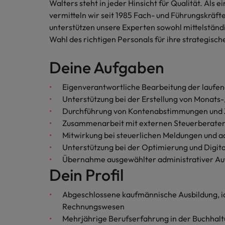
Chile
Walters steht in jeder Hinsicht für Qualität. Als
vermitteln wir seit 1985 Fach- und Führungskräf
China
unterstützen unsere Experten sowohl mittelstän
Wahl des richtigen Personals für ihre strategische
Deutschland
Recruiting-Tipps
Deine Aufgaben
Frankreich
Karriere-Tipps
Steigender Bedarf an Controll
Die Rolle des Marketing Manag
Eigenverantwortliche Bearbeitung der laufe
Hong Kong
Starte deine Karriere bei uns
Unterstützung bei der Erstellung von Monats
Indien
Durchführung von Kontenabstimmungen und 
Werde Teil unseres globalen Teams aus
Zusammenarbeit mit externen Steuerberatern
kreativen Köpfen, Problemlösern und
Indonesien
Mitwirkung bei steuerlichen Meldungen und a
Vordenkern. Wir bieten flexible
Unterstützung bei der Optimierung und Digita
Aufstiegschancen, eine dynamische
Irland
Recruiting-Tipps
Übernahme ausgewählter administrativer Au
Unternehmenskultur und nationale,
Die gefragtesten Bewerberpro
Dein Profil
wie auch internationale Trainings &
Italien
Schulungen.
Abgeschlossene kaufmännische Ausbildung, id
Japan
Mehr erfahren
Rechnungswesen
Kanada
Mehrjährige Berufserfahrung in der Buchhal