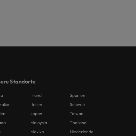
ere Standorte
ka
Irland
Spanien
ralien
Italien
Schweiz
ien
Japan
Taiwan
ada
Malaysia
Thailand
e
Mexiko
Niederlande