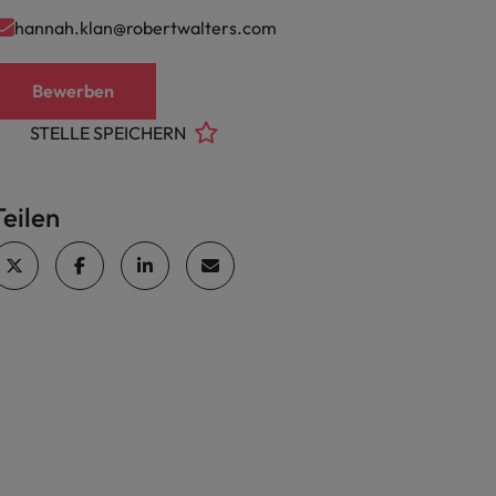
hannah.klan@robertwalters.com
Bewerben
STELLE SPEICHERN
Teilen