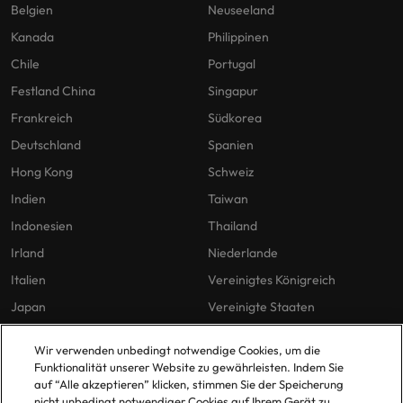
Belgien
Neuseeland
Kanada
Philippinen
Chile
Portugal
Festland China
Singapur
Frankreich
Südkorea
Deutschland
Spanien
Hong Kong
Schweiz
Indien
Taiwan
Indonesien
Thailand
Irland
Niederlande
Italien
Vereinigtes Königreich
Japan
Vereinigte Staaten
Malaysia
Vietnam
Wir verwenden unbedingt notwendige Cookies, um die
Funktionalität unserer Website zu gewährleisten. Indem Sie
auf “Alle akzeptieren” klicken, stimmen Sie der Speicherung
Unsere Richtlinien
Büros
nicht unbedingt notwendiger Cookies auf Ihrem Gerät zu.