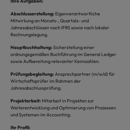
Ihre Aufgaben:
und Kunden.
und Marken.
Presse
Belgien
Neuseeland
&
Schulungen
Philippinen
Abschlusserstellung:
Eigenverantwortliche
Chile
Niederlande
Mitwirkung an Monats-, Quartals- und
Recruiting-Tipps
Portugal
Jahresabschlüssen nach IFRS sowie nach lokaler
China
Philippinen
Mehr
Steigender Bedarf an Controllern
Singapur
Rechnungslegung.
erfahren
Deutschland
Portugal
Südkorea
Hauptbuchhaltung:
Sicherstellung einer
Recruiting-Tipps
Frankreich
Singapur
ordnungsgemäßen Buchführung im General Ledger
Die gefragtesten Bewerberprofile
Spanien
sowie Aufbereitung relevanter Kennzahlen.
im Compliance-Umfeld
Hong Kong
Südkorea
Schweiz
Prüfungsbegleitung:
Ansprechpartner (m/w/d) für
Indien
Spanien
Taiwan
Starte deine Karriere bei uns
Wirtschaftsprüfer im Rahmen der
Jahresabschlussprüfung.
Indonesien
Thailand
Schweiz
Werde Teil unseres globalen Teams aus
kreativen Köpfen, Problemlösern und
Projektarbeit:
Mitarbeit in Projekten zur
Vereinigtes Königreich
Irland
Taiwan
Vordenkern. Wir bieten flexible
Weiterentwicklung und Optimierung von Prozessen
Aufstiegschancen, eine dynamische
Vereinigte Staaten
und Systemen im Accounting.
Italien
Thailand
Unternehmenskultur und nationale,
Vietnam
wie auch internationale Trainings &
Ihr Profil:
Japan
Vereinigtes Königreich