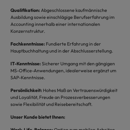
Schulungen.
Kanada
Qualifikation:
Abgeschlossene kaufmännische
Vereinigte Staaten
Mehr erfahren
Ausbildung sowie einschlägige Berufserfahrung im
Malaysia
Vietnam
Accounting innerhalb einer internationalen
Konzernstruktur.
Fachkenntnisse:
Fundierte Erfahrung in der
Hauptbuchhaltung und in der Abschlusserstellung.
IT-Kenntnisse:
Sicherer Umgang mit den gängigen
MS-Office-Anwendungen, idealerweise ergänzt um
SAP-Kenntnisse.
Persönlichkeit:
Hohes Maß an Vertrauenswürdigkeit
und Loyalität, Freude an Prozessverbesserungen
sowie Flexibilität und Reisebereitschaft.
Unser Kunde bietet Ihnen:
Work-Life-Balance:
Option zum mobilen Arbeiten