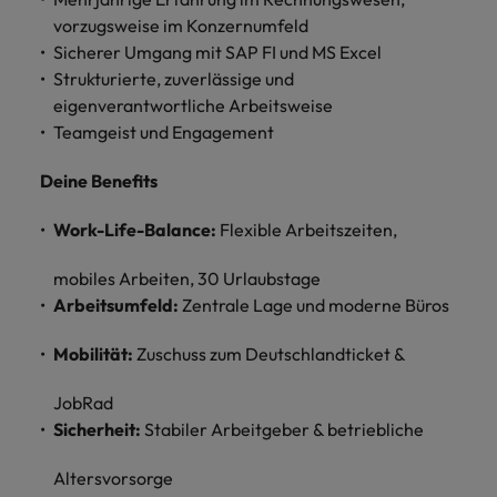
Schulungen.
vorzugsweise im Konzernumfeld
Kanada
Vereinigte Staaten
Mehr erfahren
Sicherer Umgang mit SAP FI und MS Excel
Strukturierte, zuverlässige und
Malaysia
Vietnam
eigenverantwortliche Arbeitsweise
Teamgeist und Engagement
Deine Benefits
Work-Life-Balance:
Flexible Arbeitszeiten,
mobiles Arbeiten, 30 Urlaubstage
Arbeitsumfeld:
Zentrale Lage und moderne Büros
Mobilität:
Zuschuss zum Deutschlandticket &
JobRad
Sicherheit:
Stabiler Arbeitgeber & betriebliche
Altersvorsorge