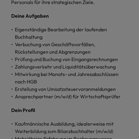
und Kunden.
und Marken.
Presse
Personals für ihre strategischen Ziele.
Belgien
Neuseeland
&
Schulungen
Philippinen
Deine Aufgaben
Chile
Niederlande
Recruiting-Tipps
Portugal
Eigenständige Bearbeitung der laufenden
China
Philippinen
Mehr
Steigender Bedarf an Controllern
Singapur
Buchhaltung
erfahren
Deutschland
Portugal
Verbuchung von Geschäftsvorfällen,
Südkorea
Rückstellungen und Abgrenzungen
Recruiting-Tipps
Frankreich
Singapur
Prüfung und Buchung von Eingangsrechnungen
Die gefragtesten Bewerberprofile
Spanien
Zahlungsverkehr und Liquiditätsüberwachung
im Compliance-Umfeld
Hong Kong
Südkorea
Schweiz
Mitwirkung bei Monats- und Jahresabschlüssen
nach HGB
Indien
Spanien
Taiwan
Starte deine Karriere bei uns
Erstellung von Umsatzsteuervoranmeldungen
Indonesien
Ansprechpartner (m/w/d) für Wirtschaftsprüfer
Thailand
Schweiz
Werde Teil unseres globalen Teams aus
kreativen Köpfen, Problemlösern und
Vereinigtes Königreich
Irland
Taiwan
Dein Profil
Vordenkern. Wir bieten flexible
Aufstiegschancen, eine dynamische
Vereinigte Staaten
Italien
Thailand
Kaufmännische Ausbildung, idealerweise mit
Unternehmenskultur und nationale,
Weiterbildung zum Bilanzbuchhalter (m/w/d)
Vietnam
wie auch internationale Trainings &
Japan
Vereinigtes Königreich
Mehrjährige Erfahrung im Rechnungswesen,