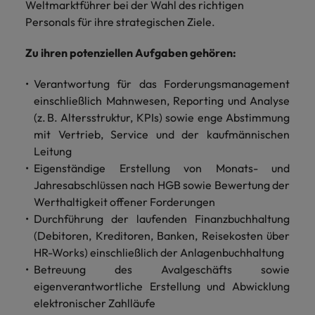
und Kunden.
und Marken.
Presse
Weltmarktführer bei der Wahl des richtigen
Belgien
Neuseeland
&
Personals für ihre strategischen Ziele.
Schulungen
Philippinen
Chile
Niederlande
Zu ihren potenziellen Aufgaben gehören:
Recruiting-Tipps
Portugal
China
Philippinen
Mehr
Steigender Bedarf an Controllern
Singapur
Verantwortung für das Forderungsmanagement
erfahren
Deutschland
Portugal
einschließlich Mahnwesen, Reporting und Analyse
Südkorea
(z. B. Altersstruktur, KPIs) sowie enge Abstimmung
Recruiting-Tipps
Frankreich
Singapur
mit Vertrieb, Service und der kaufmännischen
Die gefragtesten Bewerberprofile
Spanien
Leitung
im Compliance-Umfeld
Hong Kong
Südkorea
Schweiz
Eigenständige Erstellung von Monats- und
Jahresabschlüssen nach HGB sowie Bewertung der
Indien
Spanien
Taiwan
Starte deine Karriere bei uns
Werthaltigkeit offener Forderungen
Indonesien
Durchführung der laufenden Finanzbuchhaltung
Thailand
Schweiz
Werde Teil unseres globalen Teams aus
(Debitoren, Kreditoren, Banken, Reisekosten über
kreativen Köpfen, Problemlösern und
Vereinigtes Königreich
Irland
Taiwan
HR-Works) einschließlich der Anlagenbuchhaltung
Vordenkern. Wir bieten flexible
Betreuung des Avalgeschäfts sowie
Aufstiegschancen, eine dynamische
Vereinigte Staaten
Italien
Thailand
eigenverantwortliche Erstellung und Abwicklung
Unternehmenskultur und nationale,
Vietnam
wie auch internationale Trainings &
elektronischer Zahlläufe
Japan
Vereinigtes Königreich