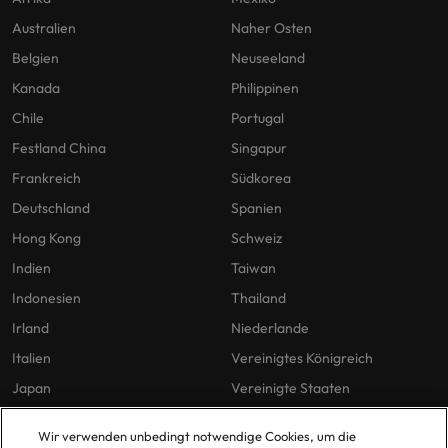
Australien
Naher Osten
Belgien
Neuseeland
Kanada
Philippinen
Chile
Portugal
Festland China
Singapur
Frankreich
Südkorea
Deutschland
Spanien
Hong Kong
Schweiz
Indien
Taiwan
Indonesien
Thailand
Irland
Niederlande
Italien
Vereinigtes Königreich
Japan
Vereinigte Staaten
Malaysia
Vietnam
Wir verwenden unbedingt notwendige Cookies, um die