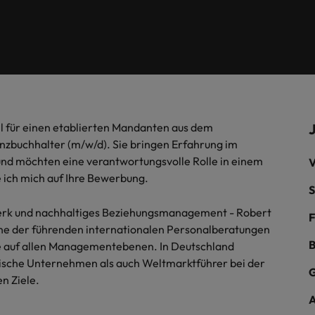
fen Sie sich mit der Robert-
Veröffentlichungen an und nehm
ie die Geschichten und
Hong Kong
Ne
 Niederlassungen in Düsseldorf, Frankfurt, Hamburg, Berlin und 
-Gehaltsstudie einen
Kontakt mit uns auf.
ngen unserer Kandidaten und
Interim
nden Überblick über aktuelle
Indien
Ni
- und Arbeitsmarkttrends in Ihrer
Indonesien
Ph
.
Contingent workforce soluti
l für einen etablierten Mandanten aus dem
Frankfurt
nzbuchhalter (m/w/d). Sie bringen Erfahrung im
Hamburg
nd möchten eine verantwortungsvolle Rolle in einem
V
ISO in der heutigen Geschäftswelt
ich mich auf Ihre Bewerbung.
S
Personalentwicklung
erk und nachhaltiges Beziehungsmanagement - Robert
F
Mexiko
 eine der führenden internationalen Personalberatungen
B
te auf allen Managementebenen. In Deutschland
Naher Osten
dische Unternehmen als auch Weltmarktführer bei der
G
n Ziele.
Neuseeland
– Das sollten Sie mitbringen
A