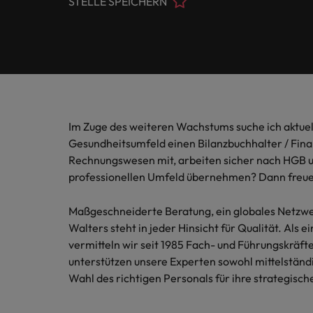
Weiterlesen
STELLE SPEICHERN
Banking & Financial Services
Kontaktieren Sie uns
Verschaf
Lesen S
Mehr erfahren
E-Guides
Wir sind seit 2010 in Deutschland tätig und verfügen über
Weiterempfehlen lohnt sich
Walters
Mitarbeiter in Festanstellung
Erfahru
umfasse
Kunden.
Information Technology
Wir freuen uns auf Ihre Anfragen
Gehalts
Unsere Geschichte
Executive search
Karriere-Tipps
Gehaltsrechner
Branche
Real Estate
Outsourcing
Büros
Diversität & Inklusion
Recruiting-Tipps
Recruitment process outsourcing
Im Zuge des weiteren Wachstums suche ich aktuel
Berlin
Sales & Digital Marketing
Investoren
Gesundheitsumfeld einen Bilanzbuchhalter / Fina
Webinare
Karriere-Tipps
HR- und Personalberatung
Düsseldorf
Rechnungswesen mit, arbeiten sicher nach HGB u
Die unverzichtbare Rolle des C
professionellen Umfeld übernehmen? Dann freue 
Nachhaltigkeit im Fokus
Gehaltsstudie
Marktinformationen
Unsere Standorte
Maßgeschneiderte Beratung, ein globales Netzw
Die Geschichten unserer Kandidaten & Kunden
Afrika
Walters steht in jeder Hinsicht für Qualität. Als
vermitteln wir seit 1985 Fach- und Führungskräf
Australien
unterstützen unsere Experten sowohl mittelstän
Presse
Recruiting-Tipps
Wahl des richtigen Personals für ihre strategische
Recruiting-Tipps
Gehaltsbenchmarking 2.0
Belgien
Interim Manager im IT Bereich 