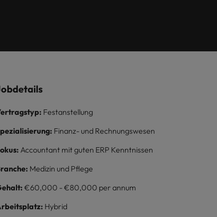
Die Rolle des
en Sie
Compliance-
flexible Aufstiegschancen,
useeland
Vereinigtes Königreich
Köln.
Marketing
eine dynamische
Umfeld
ederlande
Vereinigte Staaten
Managers
Unternehmenskultur und
nationale, wie auch
ilippinen
Vietnam
internationale Trainings &
Schulungen.
Mehr erfahren
ons
Jobdetails
ertragstyp:
Festanstellung
pezialisierung:
Finanz- und Rechnungswesen
okus:
Accountant mit guten ERP Kenntnissen
ranche:
Medizin und Pflege
ehalt:
€60,000 - €80,000 per annum
rbeitsplatz:
Hybrid