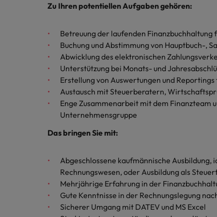
Chile
Zu Ihren potentiellen Aufgaben gehören:
China
Betreuung der laufenden Finanzbuchhaltung 
Deutschland
Buchung und Abstimmung von Hauptbuch-, S
Abwicklung des elektronischen Zahlungsverk
Recruiting-Tipps
Frankreich
Karriere-Tipps
Unterstützung bei Monats- und Jahresabschl
Steigender Bedarf an Controll
Die Rolle des Marketing Manag
Erstellung von Auswertungen und Reportings 
Hong Kong
Austausch mit Steuerberatern, Wirtschaftsp
Starte deine Karriere bei uns
Enge Zusammenarbeit mit dem Finanzteam un
Indien
Werde Teil unseres globalen Teams aus
Unternehmensgruppe
kreativen Köpfen, Problemlösern und
Indonesien
Das bringen Sie mit:
Vordenkern. Wir bieten flexible
Aufstiegschancen, eine dynamische
Irland
Recruiting-Tipps
Unternehmenskultur und nationale,
Die gefragtesten Bewerberpro
Abgeschlossene kaufmännische Ausbildung, i
wie auch internationale Trainings &
Italien
Rechnungswesen, oder Ausbildung als Steuerf
Schulungen.
Mehrjährige Erfahrung in der Finanzbuchhalt
Japan
Gute Kenntnisse in der Rechnungslegung na
Mehr erfahren
Sicherer Umgang mit DATEV und MS Excel
Kanada