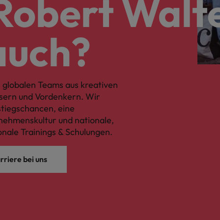
Robert Walte
auch?
 globalen Teams aus kreativen
sern und Vordenkern. Wir
fstiegschancen, eine
ehmenskultur und nationale,
onale Trainings & Schulungen.
rriere bei uns