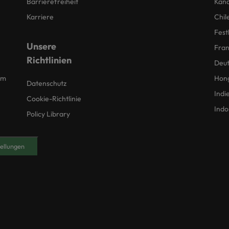
Barrierefreiheit
Kan
Karriere
Chil
Fest
Unsere
Fran
Richtlinien
Deut
um
Hon
Datenschutz
Indi
Cookie-Richtlinie
Indo
Policy Library
ellungen