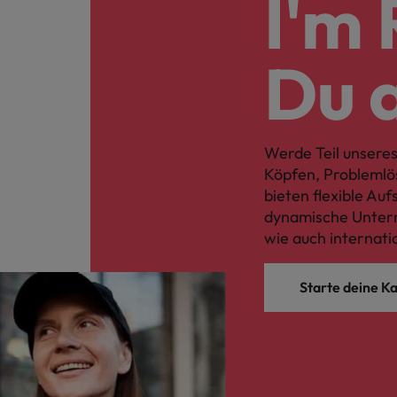
I'm 
Du 
Werde Teil unseres
Köpfen, Problemlö
bieten flexible Au
dynamische Untern
wie auch internati
Starte deine Ka