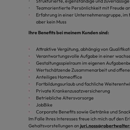
Strukturierte, eigenständige und zuverlässig
Teamorientierte Persönlichkeit mit Freude a
Malaysia
Erfahrung in einer Unternehmensgruppe, im M
aber kein Muss
Ihre Benefits bei meinem Kunden sind:
Attraktive Vergütung, abhängig von Qualifika
Verantwortungsvolle Aufgabe in einer wac
Gestaltungsspielraum im eigenen Aufgabenb
Wertschätzende Zusammenarbeit und offene
Anteiliges Homeoffice
Fortbildungsurlaub und fachliche Weiterentw
Private Krankenzusatzversicherung
Betriebliche Altersvorsorge
JobBike
Corporate Benefits sowie Getränke und Snac
Im Falle Ihres Interesses freue ich mich auf den
Gehaltsvorstellungen an
juri.noss@robertwalte