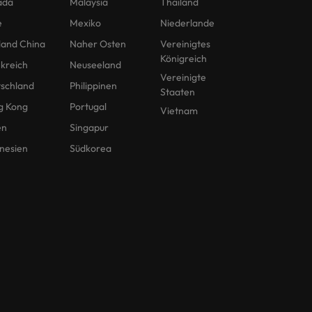
ada
Malaysia
Thailand
e
Mexiko
Niederlande
land China
Naher Osten
Vereinigtes
Königreich
kreich
Neuseeland
Vereinigte
schland
Philippinen
Staaten
g Kong
Portugal
Vietnam
en
Singapur
nesien
Südkorea