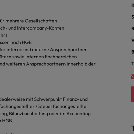
Niederlande
K
Philippinen
S
für mehrere Gesellschaften
Portugal
ach- und Intercompany-Konten
ehrs
Singapur
V
üssen nach HGB
ern
ers
für interne und externe Ansprechpartner
B
Südkorea
rüfern sowie internen Fachbereichen
T
d weiteren Ansprechpartnern innerhalb der
Spanien
Schweiz
Taiwan
file im Compliance-Umfeld
dealerweise mit Schwerpunkt Finanz- und
Thailand
achangestellter / Steuerfachangestellte
ung, Bilanzbuchhaltung oder im Accounting
Vereinigtes Königreich
ch HGB
Vereinigte Staaten