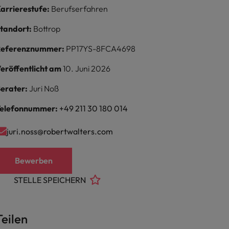
arrierestufe:
Berufserfahren
tandort:
Bottrop
Referenznummer:
PP17YS-8FCA4698
eröffentlicht am
10. Juni 2026
erater:
Juri Noß
elefonnummer:
+49 211 30 180 014
juri.noss@robertwalters.com
Bewerben
STELLE SPEICHERN
Teilen