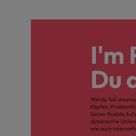
I'm 
Du 
Werde Teil unseres
Köpfen, Problemlö
bieten flexible Au
dynamische Untern
wie auch internati