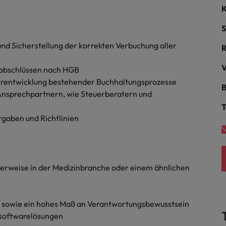
Niederlande
K
Philippinen
S
nd Sicherstellung der korrekten Verbuchung aller
Portugal
Singapur
V
sabschlüssen nach HGB
ern
ers
erentwicklung bestehender Buchhaltungsprozesse
B
Südkorea
Ansprechpartnern, wie Steuerberatern und
T
Spanien
rgaben und Richtlinien
Schweiz
Taiwan
file im Compliance-Umfeld
alerweise in der Medizinbranche oder einem ähnlichen
Thailand
Vereinigtes Königreich
e sowie ein hohes Maß an Verantwortungsbewusstsein
softwarelösungen
Vereinigte Staaten