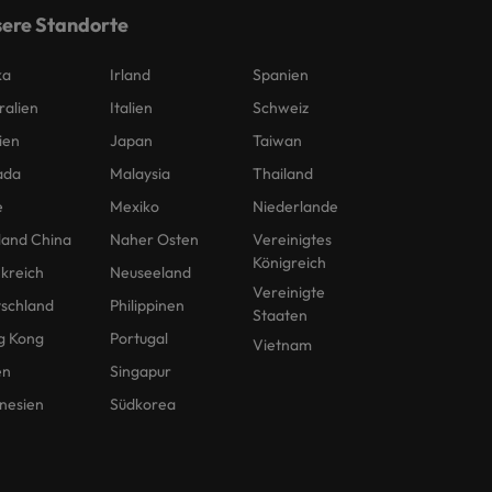
ere Standorte
ka
Irland
Spanien
ralien
Italien
Schweiz
ien
Japan
Taiwan
ada
Malaysia
Thailand
e
Mexiko
Niederlande
land China
Naher Osten
Vereinigtes
Königreich
kreich
Neuseeland
Vereinigte
schland
Philippinen
Staaten
g Kong
Portugal
Vietnam
en
Singapur
nesien
Südkorea