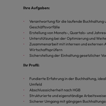
Chile
Ihre Aufgaben:
China
Verantwortung für die laufende Buchhaltung u
Deutschland
Geschäftsvorfälle
Recruiting-Tipps
Frankreich
Karriere-Tipps
Erstellung von Monats-, Quartals- und Jahre
Steigender Bedarf an Controll
Die Rolle des Marketing Manag
Unterstützung bei der Optimierung und Weit
Hong Kong
Zusammenarbeit mit internen und externen 
Starte deine Karriere bei uns
Wirtschaftsprüfern
Indien
Werde Teil unseres globalen Teams aus
Sicherstellung der Einhaltung gesetzlicher Vo
kreativen Köpfen, Problemlösern und
Indonesien
Ihr Profil:
Vordenkern. Wir bieten flexible
Aufstiegschancen, eine dynamische
Irland
Recruiting-Tipps
Unternehmenskultur und nationale,
Die gefragtesten Bewerberpro
Fundierte Erfahrung in der Buchhaltung, ide
wie auch internationale Trainings &
Italien
Umfeld
Schulungen.
Abschlusssicherheit nach HGB
Japan
Strukturierte und eigenständige Arbeitsweis
Mehr erfahren
Sicherer Umgang mit gängigen Buchhaltungs
Kanada