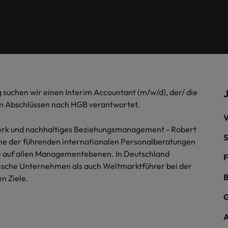
fen Sie sich mit der Robert-
Veröffentlichungen an und nehm
ie die Geschichten und
Hong Kong
Ne
 Niederlassungen in Düsseldorf, Frankfurt, Hamburg, Berlin und 
-Gehaltsstudie einen
Kontakt mit uns auf.
ngen unserer Kandidaten und
Interim
nden Überblick über aktuelle
Indien
Ni
- und Arbeitsmarkttrends in Ihrer
Indonesien
Ph
.
Contingent workforce soluti
uchen wir einen Interim Accountant (m/w/d), der/ die
Frankfurt
on Abschlüssen nach HGB verantwortet.
Hamburg
V
ISO in der heutigen Geschäftswelt
erk und nachhaltiges Beziehungsmanagement - Robert
S
Personalentwicklung
 eine der führenden internationalen Personalberatungen
te auf allen Managementebenen. In Deutschland
F
Mexiko
dische Unternehmen als auch Weltmarktführer bei der
B
n Ziele.
Naher Osten
G
Neuseeland
– Das sollten Sie mitbringen
A