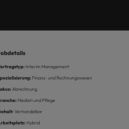
Die Rolle des
en Sie
Compliance-
flexible Aufstiegschancen,
useeland
Vereinigtes Königreich
Köln.
Marketing
eine dynamische
Umfeld
ederlande
Vereinigte Staaten
Managers
Unternehmenskultur und
nationale, wie auch
ilippinen
Vietnam
internationale Trainings &
Schulungen.
Mehr erfahren
ons
Jobdetails
ertragstyp:
Interim Management
pezialisierung:
Finanz- und Rechnungswesen
okus:
Abrechnung
ranche:
Medizin und Pflege
ehalt:
Verhandelbar
rbeitsplatz:
Hybrid