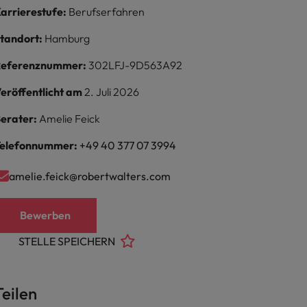
arrierestufe:
Berufserfahren
tandort:
Hamburg
Referenznummer:
302LFJ-9D563A92
eröffentlicht am
2. Juli 2026
erater:
Amelie Feick
elefonnummer:
+49 40 377 07 3994
amelie.feick@robertwalters.com
Bewerben
STELLE SPEICHERN
Teilen