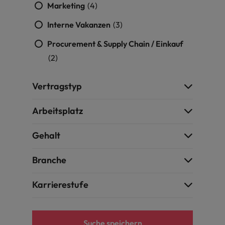
Schulungen.
Marketing
(4)
Kanada
Vereinigte Staaten
Mehr erfahren
Interne Vakanzen
(3)
Malaysia
Vietnam
Procurement & Supply Chain / Einkauf
(2)
Vertragstyp
Arbeitsplatz
Gehalt
Branche
Karrierestufe
Suche speichern