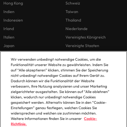
Hong Kong
Schweiz
Indien
Taiwan
Indonesien
Thailand
Irland
Niederlande
Italien
Vereinigtes Königreich
Japan
Vereinigte Staaten
Malaysia
Vietnam
Wir verwenden unbedingt notwendige Cookies, um die
Funktionalität unserer Website zu gewährleisten. Indem Sie
auf “Alle akzeptieren” klicken, stimmen Sie der Speicherung
Unsere Richtlinien
Büros
nicht unbedingt notwendiger Cookies auf Ihrem Gerät zu.
Dadurch können wir die Funktionalität der Website
Datenschutz
Berlin
verbessern, Ihre Nutzung analysieren und unser Marketing
zielgerichteter ausgestalten. Sie können auf “Alle ablehnen”
Cookie-Richtlinie
Düsseldorf
klicken, wodurch nur unbedingt notwendige Cookies
Policy Library
Frankfurt
gespeichert werden. Alternativ können Sie in den “Cookie-
Einstellungen” genau festlegen, welchen Cookies Sie
Hamburg
widersprechen und welchen sie zustimmen möchten.
Weitere Informationen finden Sie in unserer
Cookie-
Richtlinie.