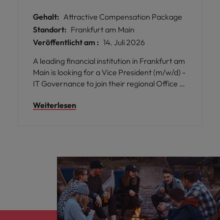
Gehalt:
Attractive Compensation Package
Standort:
Frankfurt am Main
Veröffentlicht am :
14. Juli 2026
A leading financial institution in Frankfurt am
Main is looking for a Vice President (m/w/d) -
IT Governance to join their regional Office of
the CIO. In this key role, you will drive
Weiterlesen
governance, planning, and management
processes across a growing Technology
function, ensuring transparency and
alignment. Support senior leadership with
structured reporting and effective
frameworks while fostering collaboration
and continuous improvement. This is your
chance to make an impact with supportive
leadership and excellent training
opportunities.