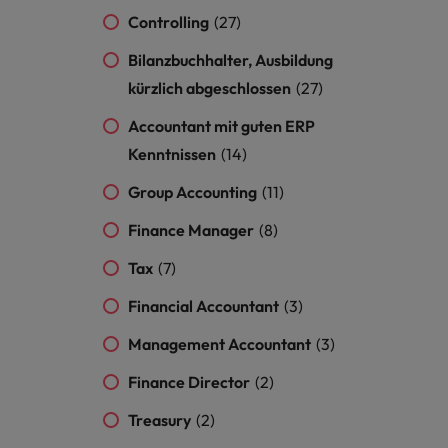
Niederlande
Controlling
(27)
Philippinen
Bilanzbuchhalter, Ausbildung
kürzlich abgeschlossen
(27)
Portugal
Accountant mit guten ERP
Singapur
ern
Kenntnissen
(14)
ers
Südkorea
Group Accounting
(11)
Spanien
Finance Manager
(8)
Schweiz
Tax
(7)
Financial Accountant
Taiwan
(3)
file im Compliance-Umfeld
Management Accountant
(3)
Thailand
Finance Director
(2)
Vereinigtes Königreich
Treasury
(2)
Vereinigte Staaten