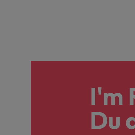
I'm 
Du 