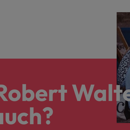
Robert Walte
auch?