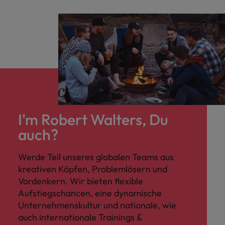
und Kunden.
und Marken.
Presse
Belgien
Neuseeland
&
Schulungen
Philippinen
Chile
Niederlande
Recruiting-Tipps
Portugal
China
Philippinen
Mehr
Steigender Bedarf an Controllern
Singapur
erfahren
Deutschland
Portugal
Südkorea
Recruiting-Tipps
Frankreich
Singapur
Die gefragtesten Bewerberprofile
Spanien
im Compliance-Umfeld
Hong Kong
Südkorea
I'm Robert Walters, Du
Schweiz
auch?
Indien
Spanien
Taiwan
Starte deine Karriere bei uns
Indonesien
Werde Teil unseres globalen Teams aus
Thailand
Schweiz
Werde Teil unseres globalen Teams aus
kreativen Köpfen, Problemlösern und
kreativen Köpfen, Problemlösern und
Vereinigtes Königreich
Irland
Taiwan
Vordenkern. Wir bieten flexible
Vordenkern. Wir bieten flexible
Aufstiegschancen, eine dynamische
Aufstiegschancen, eine dynamische
Vereinigte Staaten
Italien
Thailand
Unternehmenskultur und nationale, wie
Unternehmenskultur und nationale,
Vietnam
wie auch internationale Trainings &
auch internationale Trainings &
Japan
Vereinigtes Königreich