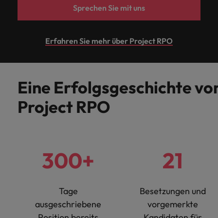
Schulungen.
Sprechen Sie mit uns
Kanada
Vereinigte Staaten
Mehr erfahren
Malaysia
Vietnam
Erfahren Sie mehr über Project RPO
Eine Erfolgsgeschichte vo
Project RPO
300+
21
Tage
Besetzungen und
ausgeschriebene
vorgemerkte
Position bereits
Kandidaten für