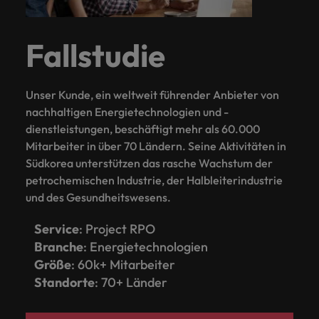
und Kunden.
und Marken.
Presse
Belgien
Neuseeland
&
Schulungen
Philippinen
Chile
Niederlande
Fallstudie
Recruiting-Tipps
Portugal
China
Philippinen
Mehr
Steigender Bedarf an Controllern
Singapur
erfahren
Unser Kunde, ein weltweit führender Anbieter von
Deutschland
Portugal
Südkorea
nachhaltigen Energietechnologien und -
Recruiting-Tipps
dienstleistungen, beschäftigt mehr als 60.000
Frankreich
Singapur
Die gefragtesten Bewerberprofile
Spanien
Mitarbeiter in über 70 Ländern. Seine Aktivitäten in
im Compliance-Umfeld
Hong Kong
Südkorea
Südkorea unterstützen das rasche Wachstum der
Schweiz
petrochemischen Industrie, der Halbleiterindustrie
Indien
Spanien
Taiwan
Starte deine Karriere bei uns
und des Gesundheitswesens.
Indonesien
Thailand
Schweiz
Werde Teil unseres globalen Teams aus
Service
: Project RPO
kreativen Köpfen, Problemlösern und
Branche
: Energietechnologien
Vereinigtes Königreich
Irland
Taiwan
Vordenkern. Wir bieten flexible
Größe
: 60k+ Mitarbeiter
Aufstiegschancen, eine dynamische
Vereinigte Staaten
Standorte
: 70+ Länder
Italien
Thailand
Unternehmenskultur und nationale,
Vietnam
wie auch internationale Trainings &
Japan
Vereinigtes Königreich