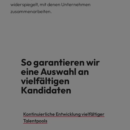
Schulungen.
widerspiegelt, mit denen Unternehmen
Kanada
Vereinigte Staaten
zusammenarbeiten.
Mehr erfahren
Malaysia
Vietnam
So garantieren wir
eine Auswahl an
vielfältigen
Kandidaten
Kontinuierliche Entwicklung vielfältiger
Talentpools