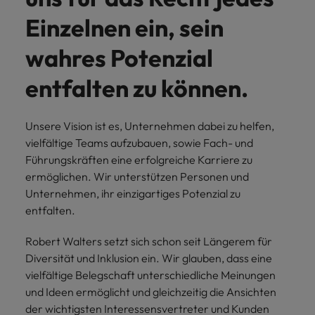
und Kunden.
und Marken.
Presse
Belgien
Neuseeland
&
Einzelnen ein, sein
Schulungen
Philippinen
Chile
Niederlande
wahres Potenzial
Recruiting-Tipps
Portugal
China
Philippinen
Mehr
Steigender Bedarf an Controllern
entfalten zu können.
Singapur
erfahren
Deutschland
Portugal
Südkorea
Recruiting-Tipps
Unsere Vision ist es, Unternehmen dabei zu helfen,
Frankreich
Singapur
Die gefragtesten Bewerberprofile
Spanien
vielfältige Teams aufzubauen, sowie Fach- und
im Compliance-Umfeld
Hong Kong
Südkorea
Führungskräften eine erfolgreiche Karriere zu
Schweiz
ermöglichen. Wir unterstützen Personen und
Indien
Spanien
Taiwan
Starte deine Karriere bei uns
Unternehmen, ihr einzigartiges Potenzial zu
entfalten.
Indonesien
Thailand
Schweiz
Werde Teil unseres globalen Teams aus
kreativen Köpfen, Problemlösern und
Robert Walters setzt sich schon seit Längerem für
Vereinigtes Königreich
Irland
Taiwan
Vordenkern. Wir bieten flexible
Diversität und Inklusion ein. Wir glauben, dass eine
Aufstiegschancen, eine dynamische
Vereinigte Staaten
vielfältige Belegschaft unterschiedliche Meinungen
Italien
Thailand
Unternehmenskultur und nationale,
und Ideen ermöglicht und gleichzeitig die Ansichten
Vietnam
wie auch internationale Trainings &
der wichtigsten Interessensvertreter und Kunden
Japan
Vereinigtes Königreich