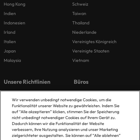
Hong Kong
Schweiz
Indien
Taiwan
Indonesien
Thailand
Irland
Niederlande
Italien
Vereinigtes Königreich
Japan
Vereinigte Staaten
Malaysia
Vietnam
Unsere Richtlinien
Büros
Datenschutz
Berlin
Wir verwenden unbedingt notwendige Cookies, um die
Cookie-Richtlinie
Düsseldorf
Funktionalität unserer Website zu gewährleisten. Indem Sie
auf “Alle akzeptieren” klicken, stimmen Sie der Speicherung
Policy Library
Frankfurt
nicht unbedingt notwendiger Cookies auf Ihrem Gerät zu.
Hamburg
Dadurch können wir die Funktionalität der Website
verbessern, Ihre Nutzung analysieren und unser Marketing
zielgerichteter ausgestalten. Sie können auf “Alle ablehnen”