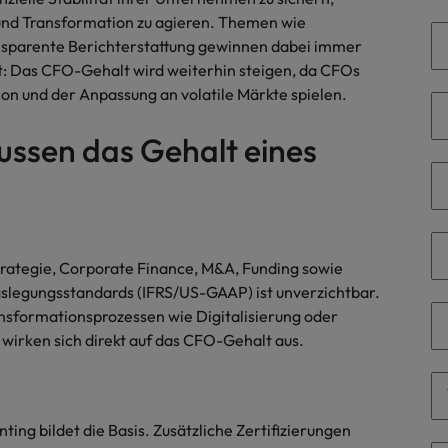
Niederlande
 und Transformation zu agieren. Themen wie
ransparente Berichterstattung gewinnen dabei immer
Philippinen
gt: Das CFO-Gehalt wird weiterhin steigen, da CFOs
Portugal
tion und der Anpassung an volatile Märkte spielen.
Singapur
ussen das Gehalt eines
ern
ers
Südkorea
Spanien
Schweiz
trategie, Corporate Finance, M&A, Funding sowie
gslegungsstandards (IFRS/US-GAAP) ist unverzichtbar.
Taiwan
nsformationsprozessen wie Digitalisierung oder
file im Compliance-Umfeld
wirken sich direkt auf das CFO-Gehalt aus.
Thailand
Vereinigtes Königreich
ing bildet die Basis. Zusätzliche Zertifizierungen
Vereinigte Staaten