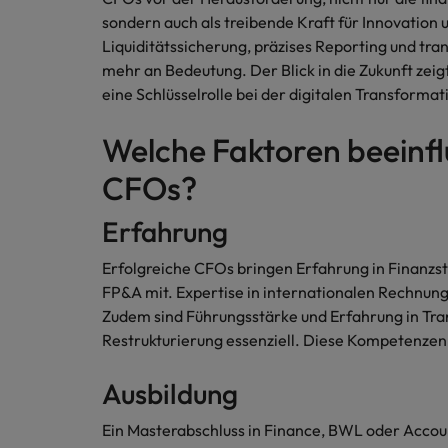
Chile
sondern auch als treibende Kraft für Innovation
Liquiditätssicherung, präzises Reporting und t
China
mehr an Bedeutung. Der Blick in die Zukunft zei
Deutschland
eine Schlüsselrolle bei der digitalen Transforma
Recruiting-Tipps
Frankreich
Karriere-Tipps
Welche Faktoren beeinfl
Steigender Bedarf an Controll
Die Rolle des Marketing Manag
Hong Kong
CFOs?
Starte deine Karriere bei uns
Indien
Erfahrung
Werde Teil unseres globalen Teams aus
kreativen Köpfen, Problemlösern und
Indonesien
Erfolgreiche CFOs bringen Erfahrung in Finanzs
Vordenkern. Wir bieten flexible
FP&A mit. Expertise in internationalen Rechnun
Aufstiegschancen, eine dynamische
Irland
Recruiting-Tipps
Zudem sind Führungsstärke und Erfahrung in Tra
Unternehmenskultur und nationale,
Die gefragtesten Bewerberpro
Restrukturierung essenziell. Diese Kompetenzen 
wie auch internationale Trainings &
Italien
Schulungen.
Ausbildung
Japan
Mehr erfahren
Ein Masterabschluss in Finance, BWL oder Account
Kanada