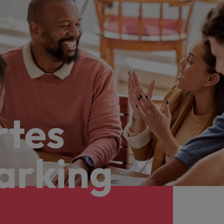
rtes
arking