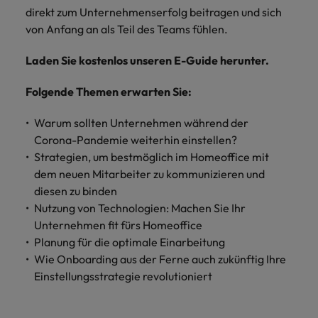
und Kunden.
und Marken.
Presse
Belgien
Neuseeland
&
direkt zum Unternehmenserfolg beitragen und sich
Schulungen
Philippinen
von Anfang an als Teil des Teams fühlen.
Chile
Niederlande
Recruiting-Tipps
Portugal
Laden Sie kostenlos unseren E-Guide herunter.
China
Philippinen
Mehr
Steigender Bedarf an Controllern
Singapur
erfahren
Folgende Themen erwarten Sie:
Deutschland
Portugal
Südkorea
Recruiting-Tipps
Warum sollten Unternehmen während der
Frankreich
Singapur
Die gefragtesten Bewerberprofile
Spanien
Corona-Pandemie weiterhin einstellen?
im Compliance-Umfeld
Strategien, um bestmöglich im Homeoffice mit
Hong Kong
Südkorea
Schweiz
dem neuen Mitarbeiter zu kommunizieren und
Indien
Spanien
diesen zu binden
Taiwan
Starte deine Karriere bei uns
Nutzung von Technologien: Machen Sie Ihr
Indonesien
Thailand
Schweiz
Werde Teil unseres globalen Teams aus
Unternehmen fit fürs Homeoffice
kreativen Köpfen, Problemlösern und
Planung für die optimale Einarbeitung
Vereinigtes Königreich
Irland
Taiwan
Vordenkern. Wir bieten flexible
Wie Onboarding aus der Ferne auch zukünftig Ihre
Aufstiegschancen, eine dynamische
Einstellungsstrategie revolutioniert
Vereinigte Staaten
Italien
Thailand
Unternehmenskultur und nationale,
Vietnam
wie auch internationale Trainings &
Japan
Vereinigtes Königreich