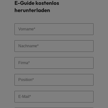
Schulungen.
E-Guide kostenlos
Kanada
Vereinigte Staaten
herunterladen
Mehr erfahren
Malaysia
Vietnam