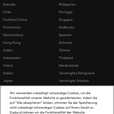
Kanada
Philippinen
Chile
Portugal
Festland China
Singapur
Frankreich
Südkorea
Deutschland
Spanien
Hong Kong
Schweiz
Indien
Taiwan
Indonesien
Thailand
Irland
Niederlande
Italien
Vereinigtes Königreich
Japan
Vereinigte Staaten
Malaysia
Vietnam
Wir verwenden unbedingt notwendige Cookies, um die
Funktionalität unserer Website zu gewährleisten. Indem Sie
auf “Alle akzeptieren” klicken, stimmen Sie der Speicherung
Unsere Richtlinien
Büros
nicht unbedingt notwendiger Cookies auf Ihrem Gerät zu.
Dadurch können wir die Funktionalität der Website